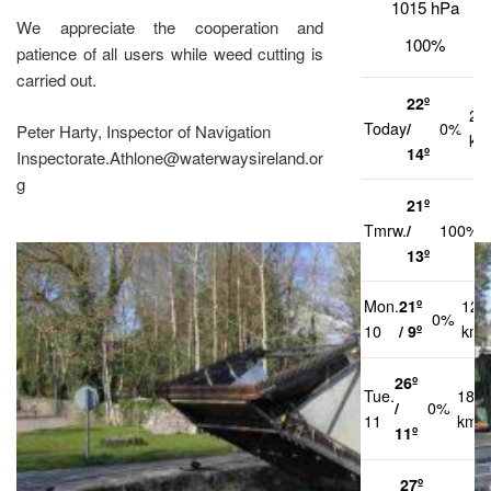
1015 hPa
We appreciate the cooperation and
100%
patience of all users while weed cutting is
carried out.
22º
21
Today
/
0%
Peter Harty, Inspector of Navigation
km
14º
Inspectorate.Athlone@waterwaysireland.or
g
21º
Tmrw.
/
100%
13º
Mon.
21º
12
0%
10
/ 9º
km/
26º
Tue.
18
/
0%
11
km/h
11º
27º