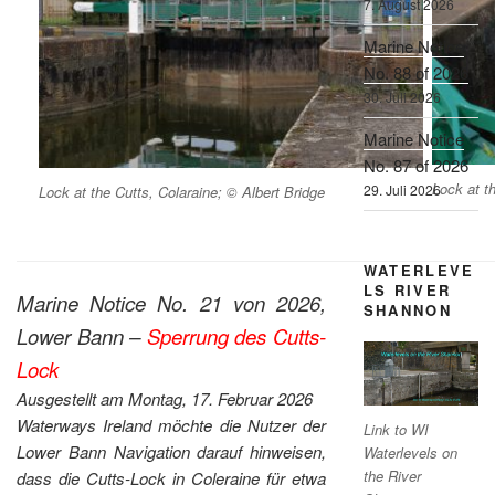
7. August 2026
Marine Notice
No. 88 of 2026
30. Juli 2026
Marine Notice
No. 87 of 2026
Lock at t
29. Juli 2026
Lock at the Cutts, Colaraine; © Albert Bridge
WATERLEVE
LS RIVER
Marine Notice No. 21 von 2026,
SHANNON
Lower Bann –
Sperrung des Cutts-
Lock
Ausgestellt am Montag, 17. Februar 2026
Waterways Ireland möchte die Nutzer der
Link to WI
Lower Bann Navigation darauf hinweisen,
Waterlevels on
the River
dass die Cutts-Lock in Coleraine für etwa