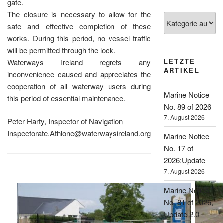
gate.
The closure is necessary to allow for the
Kategorien
safe and effective completion of these
works. During this period, no vessel traffic
will be permitted through the lock.
LETZTE
Waterways Ireland regrets any
ARTIKEL
inconvenience caused and appreciates the
cooperation of all waterway users during
Marine Notice
this period of essential maintenance.
No. 89 of 2026
7. August 2026
Peter Harty, Inspector of Navigation
Inspectorate.Athlone@waterwaysireland.org
Marine Notice
No. 17 of
2026:Update
7. August 2026
Marine Notice
No. 81 of 2026,
Update 2.0