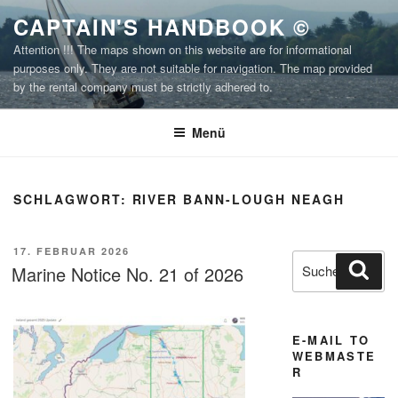
Zum
CAPTAIN'S HANDBOOK ©
Inhalt
Attention !!! The maps shown on this website are for informational
springen
purposes only. They are not suitable for navigation. The map provided
by the rental company must be strictly adhered to.
Menü
SCHLAGWORT:
RIVER BANN-LOUGH NEAGH
VERÖFFENTLICHT
17. FEBRUAR 2026
Suchen
Suc
AM
Marine Notice No. 21 of 2026
nach:
E-MAIL TO
WEBMASTE
R