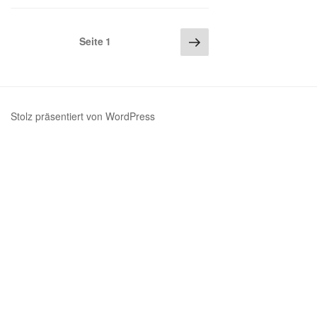
Seitennummerierung
Nächste
Seite
1
Seite
der
Beiträge
Stolz präsentiert von WordPress