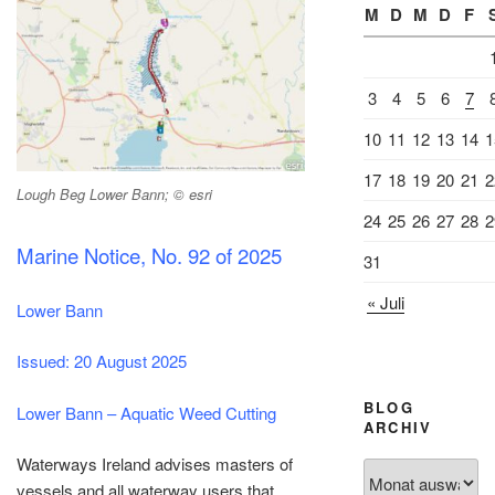
M
D
M
D
F
3
4
5
6
7
10
11
12
13
14
1
17
18
19
20
21
2
Lough Beg Lower Bann; © esri
24
25
26
27
28
2
Marine Notice, No. 92 of 2025
31
« Juli
Lower Bann
Issued: 20 August 2025
BLOG
Lower Bann – Aquatic Weed Cutting
ARCHIV
Waterways Ireland advises masters of
Blog
vessels and all waterway users that