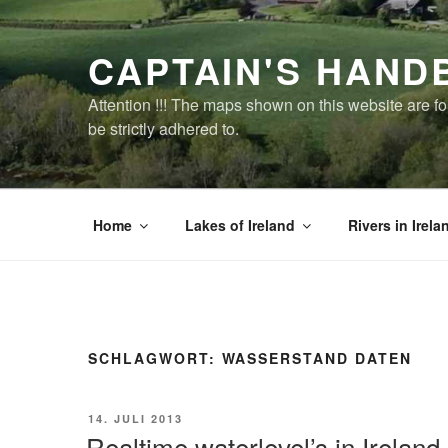
Zum
Inhalt
CAPTAIN'S HAND
springen
Attention !!! The maps shown on this website are f
be strictly adhered to.
Home
Lakes of Ireland
Rivers in Irela
SCHLAGWORT:
WASSERSTAND DATEN
VERÖFFENTLICHT
14. JULI 2013
AM
Realtime waterlevel’s in Irelan