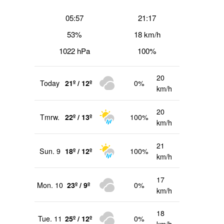
05:57
21:17
53%
18 km/h
1022 hPa
100%
20
Today
21º / 12º
0%
km/h
20
Tmrw.
22º / 13º
100%
km/h
21
Sun. 9
18º / 12º
100%
km/h
17
Mon. 10
23º / 9º
0%
km/h
18
Tue. 11
25º / 12º
0%