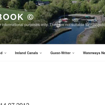
BOOK ©
or informational purposes only. They are not suitable for naviga
nd
Ireland Canals
Guest-Writer
Waterways Ne
d 14.07.2013