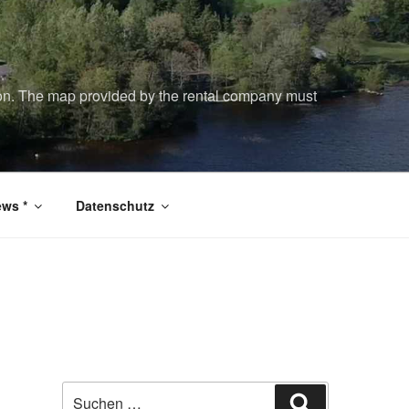
tion. The map provided by the rental company must
ws *
Datenschutz
Suchen
Suchen