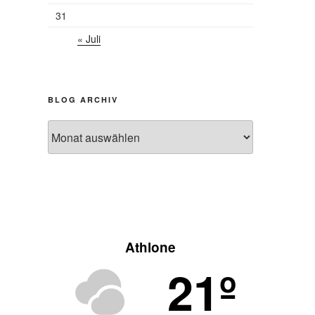
31
« Juli
BLOG ARCHIV
Blog
Archiv
Athlone
21º