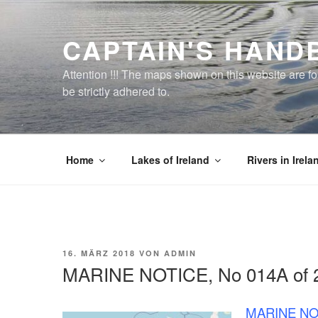
Zum
Inhalt
CAPTAIN'S HAND
springen
Attention !!! The maps shown on this website are f
be strictly adhered to.
Home
Lakes of Ireland
Rivers in Irela
VERÖFFENTLICHT
16. MÄRZ 2018
VON
ADMIN
AM
MARINE NOTICE, No 014A of 
MARINE NOT