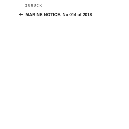
Beitragsnavigation
Vorheriger
ZURÜCK
Beitrag
MARINE NOTICE, No 014 of 2018