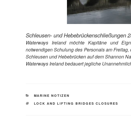
Schleusen- und Hebebrückenschließungen 2
Waterways Ireland möchte Kapitäne und Eign
notwendigen Schulung des Personals am Freitag, d
Schleusen und Hebebrücken auf dem Shannon Navi
Waterways Ireland bedauert jegliche Unannehmlichke
KATEGORIEN
MARINE NOTIZEN
SCHLAGWÖRTER
LOCK AND LIFTING BRIDGES CLOSURES