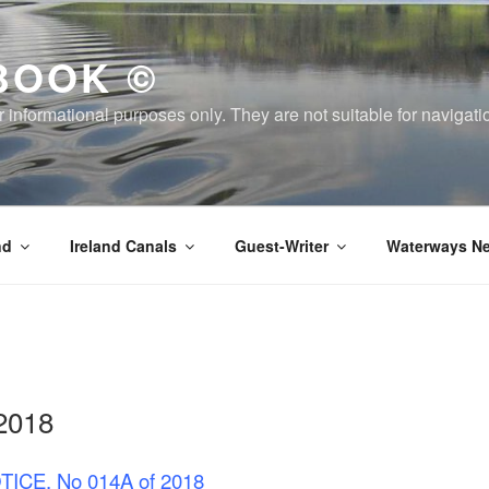
BOOK ©
or informational purposes only. They are not suitable for naviga
nd
Ireland Canals
Guest-Writer
Waterways Ne
2018
ICE, No 014A of 2018