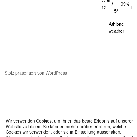
Wed.
14
/
99%
12
km
15º
Athlone
weather
Stolz präsentiert von WordPress
Wir verwenden Cookies, um Ihnen das beste Erlebnis auf unserer
Website zu bieten. Sie können mehr darüber erfahren, welche
Cookies wir verwenden, oder sie in Einstellung ausschalten.