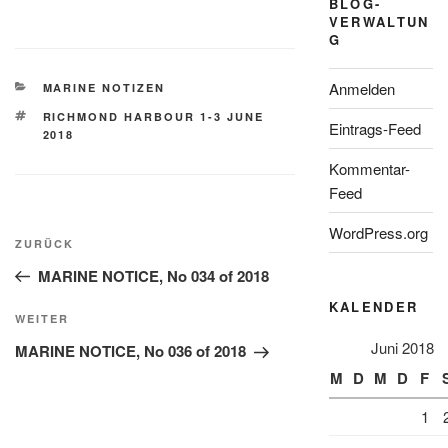
BLOG-
VERWALTUN
G
Anmelden
KATEGORIEN
MARINE NOTIZEN
SCHLAGWÖRTER
RICHMOND HARBOUR 1-3 JUNE
Eintrags-Feed
2018
Kommentar-
Feed
Beitragsnavigation
WordPress.org
Vorheriger
ZURÜCK
Beitrag
MARINE NOTICE, No 034 of 2018
KALENDER
Nächster
WEITER
Beitrag
Juni 2018
MARINE NOTICE, No 036 of 2018
M
D
M
D
F
1