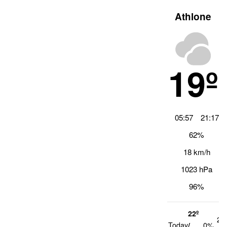
Athlone
19º
05:57
21:17
62%
18 km/h
1023 hPa
96%
22º
21
Today
/
0%