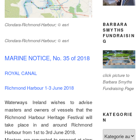
BARBARA
Clondara-Richmond-Harbour; © esri
SMYTHS
FUNDRAISIN
Clondara-Richmond-Harbour; © esri
G
MARINE NOTICE, No. 35 of 2018
ROYAL CANAL
click picture to
Barbara Smyths
Richmond Harbour 1-3 June 2018
Fundraising Page
Waterways Ireland wishes to advise
masters and owners of vessels that the
KATEGORIE
Richmond Harbour Heritage Festival will
N
take place in and around Richmond
Harbour from 1st to 3rd June 2018.
Kategorien
Masters are requested to proceed at slow