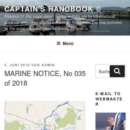
Zum
CAPTAIN'S HANDBOOK ©
Inhalt
Attention !!! The maps shown on this website are for informational
springen
purposes only. They are not suitable for navigation. The map provided
by the rental company must be strictly adhered to.
Menü
VERÖFFENTLICHT
5. JUNI 2018
VON
ADMIN
Suchen
Suc
AM
MARINE NOTICE, No 035
nach:
of 2018
E-MAIL TO
WEBMASTE
R