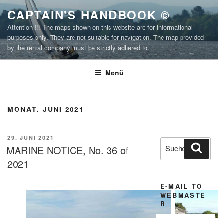
Zum
CAPTAIN'S HANDBOOK ©
Inhalt
Attention !!! The maps shown on this website are for informational
springen
purposes only. They are not suitable for navigation. The map provided
by the rental company must be strictly adhered to.
Menü
MONAT:
JUNI 2021
VERÖFFENTLICHT
29. JUNI 2021
Suchen
Suc
AM
MARINE NOTICE, No. 36 of
nach:
2021
E-MAIL TO
WEBMASTE
R