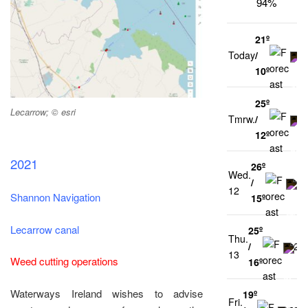
94%
21º
Today
/
0
10º
25º
Lecarrow; © esri
Tmrw.
/
0
12º
2021
26º
Wed.
/
1
12
Shannon Navigation
15º
Lecarrow canal
25º
Thu.
/
26
13
Weed cutting operations
16º
Waterways Ireland wishes to advise
19º
Fri.