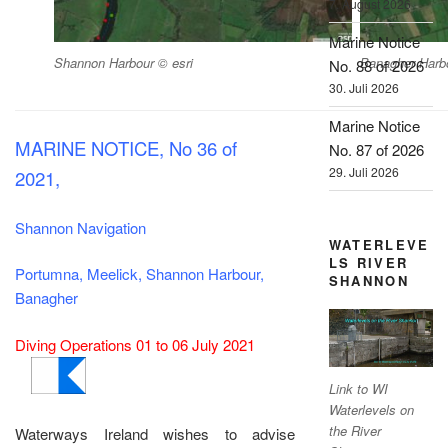
7. August 2026
Marine Notice
Shannon Harbour © esri
Banagher Harbo
No. 88 of 2026
30. Juli 2026
Marine Notice
MARINE NOTICE, No 36 of
No. 87 of 2026
29. Juli 2026
2021,
Shannon Navigation
WATERLEVE
LS RIVER
Portumna, Meelick, Shannon Harbour,
SHANNON
Banagher
Diving Operations 01 to 06 July 2021
Link to WI
Waterlevels on
the River
Waterways Ireland wishes to advise