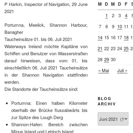
M
D
M
D
F
P Harkin, Inspector of Navigation, 29 June
2021
1
2
3
4
Portumna, Meelick, Shannon Harbour,
7
8
9
10
11
1
Banagher
14
15
16
17
18
1
Taucheinsätze 01. bis 06. Juli 2021
Waterways Ireland möchte Kapitäne von
21
22
23
24
25
2
Schiffen und Benutzer von Wasserstraßen
28
29
30
darauf hinweisen, dass vom 01. bis
einschließlich 06. Juli 2021 Taucheinsätze
« Mai
Juli »
in der Shannon Navigation stattfinden
werden.
Die Standorte der Taucheinsätze sind:
BLOG
Portumna: Einen halben Kilometer
ARCHIV
oberhalb der Brücke flussabwärts bis
Blog
zur Spitze des Lough Derg
Archiv
Shannon-Hafen: Bereich zwischen
Minus Island und Lehinch Island