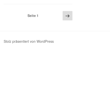
Seitennummerierung
Nächste
Seite
1
Seite
der
Beiträge
Stolz präsentiert von WordPress