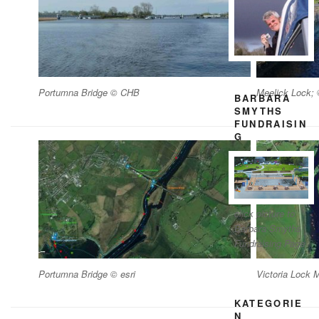
Portumna Bridge © CHB
Meelick Lock;
BARBARA
SMYTHS
FUNDRAISIN
G
click picture to
Barbara Smyths
Fundraising Page
Portumna Bridge © esri
Victoria Lock 
KATEGORIE
N