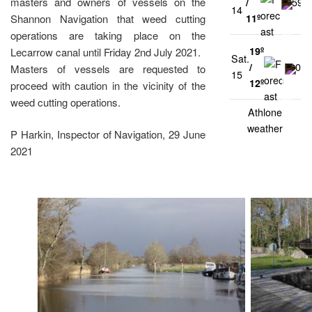
masters and owners of vessels on the
/
59%
14
Shannon Navigation that weed cutting
11º
operations are taking place on the
19º
Lecarrow canal until Friday 2nd July 2021.
Sat.
/
0%
Masters of vessels are requested to
15
12º
proceed with caution in the vicinity of the
weed cutting operations.
Athlone
weather
P Harkin, Inspector of Navigation, 29 June
2021