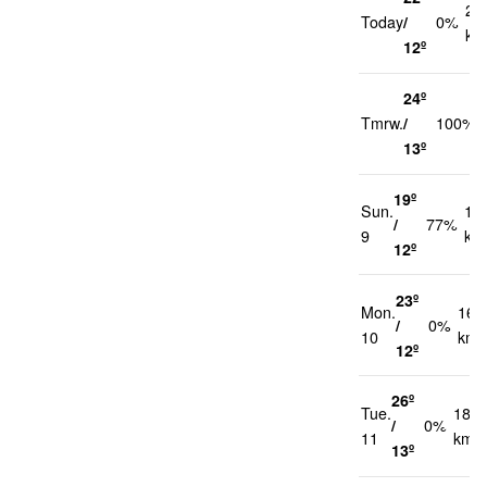
21
Today
/
0%
km
12º
24º
Tmrw.
/
100%
13º
19º
Sun.
17
/
77%
9
km
12º
23º
Mon.
16
/
0%
10
km/
12º
26º
Tue.
18
/
0%
11
km/h
13º