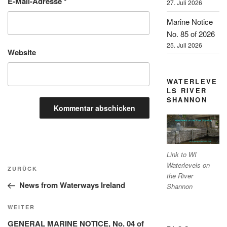
E-Mail-Adresse
*
27. Juli 2026
Marine Notice
No. 85 of 2026
25. Juli 2026
Website
WATERLEVE
LS RIVER
SHANNON
Link to WI
Beitragsnavigation
Waterlevels on
Vorheriger
ZURÜCK
the River
Beitrag
News from Waterways Ireland
Shannon
Nächster
WEITER
Beitrag
GENERAL MARINE NOTICE, No. 04 of