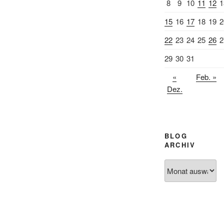
8
9
10
11
12
1
15
16
17
18
19
2
22
23
24
25
26
2
29
30
31
«
Feb. »
Dez.
BLOG
ARCHIV
Blog
Archiv