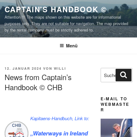
Zum
CAPTAIN'S HANDBOOK ©
Inhalt
Attention !!! The maps shown on this website are for informational
springen
purposes only. They are not suitable for navigation. The map provided
by the rental company must be strictly adhered to.
Menü
VERÖFFENTLICHT
12. JANUAR 2024
VON
WILLI
Suchen
Suc
AM
News from Captain’s
nach:
Handbook © CHB
E-MAIL TO
WEBMASTE
R
Kapitaens-Handbuch, Link to:
„Waterways in Ireland