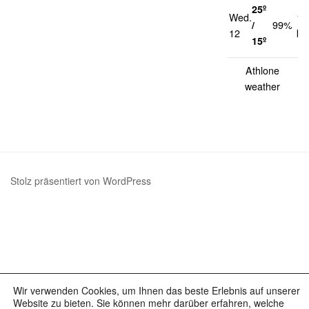
25º
Wed.
14
/
99%
12
km
15º
Athlone
weather
Stolz präsentiert von WordPress
Wir verwenden Cookies, um Ihnen das beste Erlebnis auf unserer
Website zu bieten. Sie können mehr darüber erfahren, welche