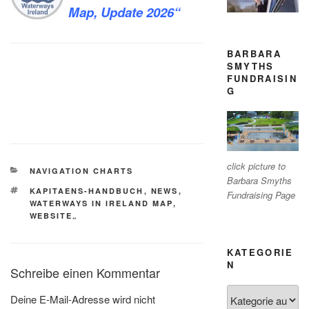
Map, Update 2026“
BARBARA
SMYTHS
FUNDRAISIN
G
click picture to
KATEGORIEN
NAVIGATION CHARTS
Barbara Smyths
SCHLAGWÖRTER
KAPITAENS-HANDBUCH
,
NEWS
,
Fundraising Page
WATERWAYS IN IRELAND MAP
,
WEBSITE„
KATEGORIE
N
Schreibe einen Kommentar
Kategorien
Deine E-Mail-Adresse wird nicht