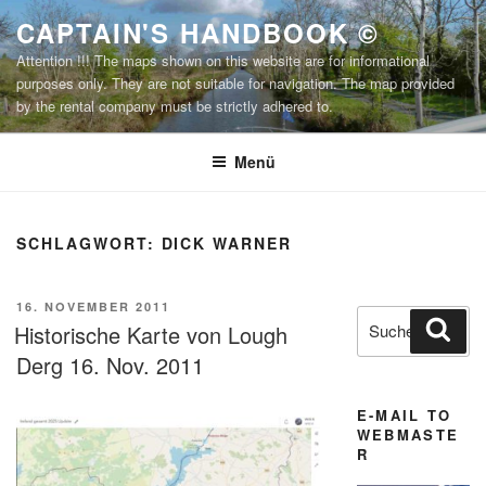
Zum
CAPTAIN'S HANDBOOK ©
Inhalt
Attention !!! The maps shown on this website are for informational
springen
purposes only. They are not suitable for navigation. The map provided
by the rental company must be strictly adhered to.
Menü
SCHLAGWORT:
DICK WARNER
VERÖFFENTLICHT
16. NOVEMBER 2011
Suchen
Suc
AM
Historische Karte von Lough
nach:
Derg 16. Nov. 2011
E-MAIL TO
WEBMASTE
R