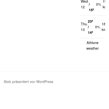
Wed.
19
/
0%
12
km/
15º
23º
Thu.
18
/
0%
13
km/
14º
Athlone
weather
Stolz präsentiert von WordPress