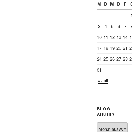
M
D
M
D
F
3
4
5
6
7
10
11
12
13
14
1
17
18
19
20
21
2
24
25
26
27
28
2
31
« Juli
BLOG
ARCHIV
Blog