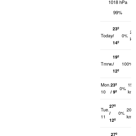
1018 hPa
99%
23º
22
Today
/
0%
km
14º
19º
Tmrw.
/
100%
12º
Mon.
23º
15
0%
10
/ 9º
km/
27º
Tue.
20
/
0%
11
km/h
12º
27º