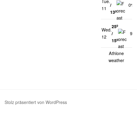
Tue.
/
0%
11
13º
25º
Wed.
/
99
12
15º
Athlone
weather
Stolz präsentiert von WordPress