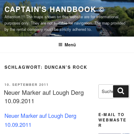
Zum
CAPTAIN'S HANDBOOK ©
Inhalt
Attention !!! The maps shown on this website are for informational
springen
purposes only. They are not suitable for navigation. The map provided
by the rental company must be strictly adhered to.
Menü
SCHLAGWORT:
DUNCAN’S ROCK
VERÖFFENTLICHT
10. SEPTEMBER 2011
Suchen
Suc
AM
Neuer Marker auf Lough Derg
nach:
10.09.2011
E-MAIL TO
Neuer Marker auf Lough Derg
WEBMASTE
10.09.2011
R