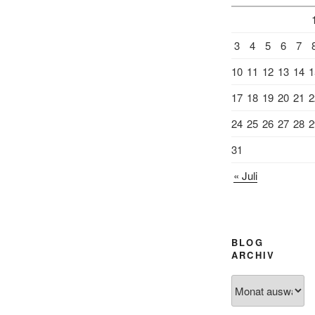
3
4
5
6
7
10
11
12
13
14
1
17
18
19
20
21
2
24
25
26
27
28
2
31
« Juli
BLOG
ARCHIV
Blog
Archiv