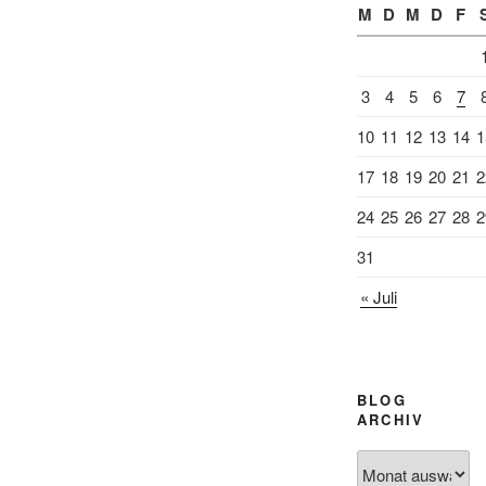
M
D
M
D
F
3
4
5
6
7
10
11
12
13
14
1
17
18
19
20
21
2
24
25
26
27
28
2
31
« Juli
BLOG
ARCHIV
Blog