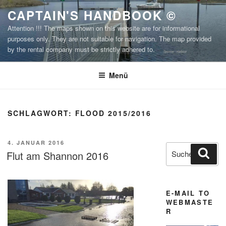
Zum
CAPTAIN'S HANDBOOK ©
Inhalt
Attention !!! The maps shown on this website are for informational
springen
purposes only. They are not suitable for navigation. The map provided
by the rental company must be strictly adhered to.
Menü
SCHLAGWORT:
FLOOD 2015/2016
VERÖFFENTLICHT
4. JANUAR 2016
Suchen
Suc
AM
Flut am Shannon 2016
nach:
X
X
E-MAIL TO
WEBMASTE
X
R