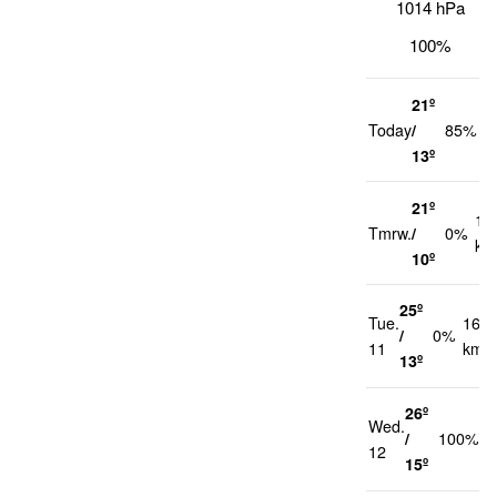
1014 hPa
100%
21º
2
Today
/
85%
k
13º
21º
12
Tmrw.
/
0%
km
10º
25º
Tue.
16
/
0%
11
km/h
13º
26º
Wed.
1
/
100%
12
k
15º