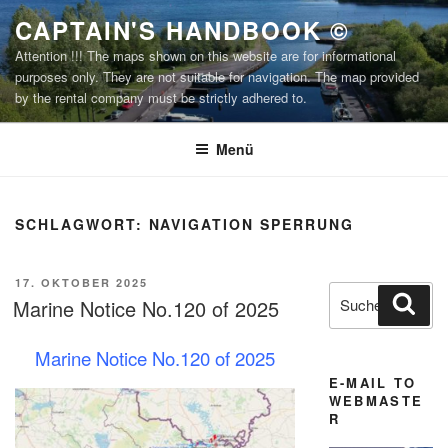
Zum
CAPTAIN'S HANDBOOK ©
Inhalt
Attention !!! The maps shown on this website are for informational
springen
purposes only. They are not suitable for navigation. The map provided
by the rental company must be strictly adhered to.
Menü
SCHLAGWORT:
NAVIGATION SPERRUNG
VERÖFFENTLICHT
17. OKTOBER 2025
Suchen
Suc
AM
Marine Notice No.120 of 2025
nach:
Marine Notice No.120 of 2025
E-MAIL TO
WEBMASTE
R