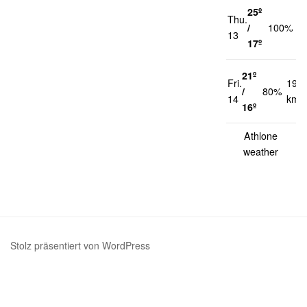
25º
Thu.
1
/
100%
13
k
17º
21º
Fri.
19
/
80%
14
km/
16º
Athlone
weather
Stolz präsentiert von WordPress