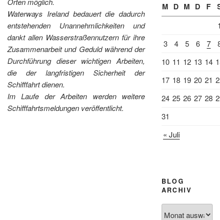
Orten möglich.
M
D
M
D
F
Waterways Ireland bedauert die dadurch
entstehenden Unannehmlichkeiten und
dankt allen Wasserstraßennutzern für ihre
3
4
5
6
7
Zusammenarbeit und Geduld während der
Durchführung dieser wichtigen Arbeiten,
10
11
12
13
14
1
die der langfristigen Sicherheit der
17
18
19
20
21
2
Schifffahrt dienen.
Im Laufe der Arbeiten werden weitere
24
25
26
27
28
2
Schifffahrtsmeldungen veröffentlicht.
31
« Juli
BLOG
ARCHIV
Blog