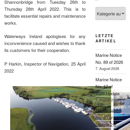
Shannonbridge from Tuesday 26th to
Thursday 28th April 2022. This is to
Kategorien
facilitate essential repairs and maintenance
works.
LETZTE
Waterways Ireland apologises for any
ARTIKEL
inconvenience caused and wishes to thank
its customers for their cooperation.
Marine Notice
No. 89 of 2026
P Harkin, Inspector of Navigation, 25 April
7. August 2026
2022
Marine Notice
No. 17 of
2026:Update
7. August 2026
Marine Notice
No. 81 of 2026,
Update 2.0