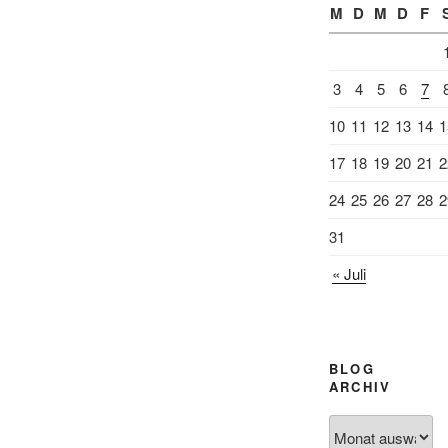
M
D
M
D
F
3
4
5
6
7
10
11
12
13
14
1
17
18
19
20
21
2
24
25
26
27
28
2
31
« Juli
BLOG
ARCHIV
Blog