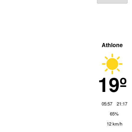
Archiv
Athlone
19º
05:57
21:17
65%
12 km/h