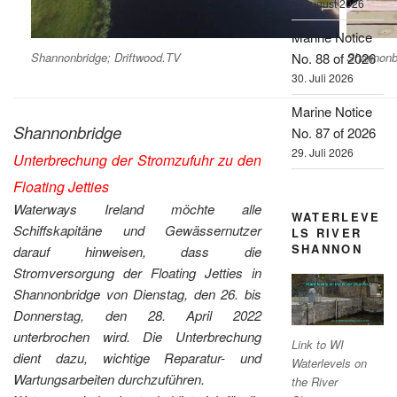
7. August 2026
Marine Notice
Shannonbridge; Driftwood.TV
Shannonbr
No. 88 of 2026
30. Juli 2026
Marine Notice
Shannonbridge
No. 87 of 2026
29. Juli 2026
Unterbrechung der Stromzufuhr zu den
Floating Jetties
Waterways Ireland möchte alle
WATERLEVE
Schiffskapitäne und Gewässernutzer
LS RIVER
SHANNON
darauf hinweisen, dass die
Stromversorgung der Floating Jetties in
Shannonbridge von Dienstag, den 26. bis
Donnerstag, den 28. April 2022
unterbrochen wird. Die Unterbrechung
Link to WI
dient dazu, wichtige Reparatur- und
Waterlevels on
Wartungsarbeiten durchzuführen.
the River