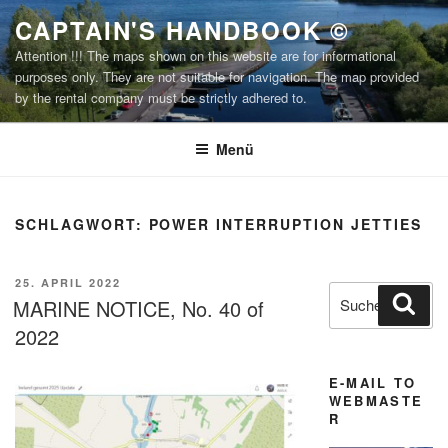
Zum
CAPTAIN'S HANDBOOK ©
Inhalt
Attention !!! The maps shown on this website are for informational
springen
purposes only. They are not suitable for navigation. The map provided
by the rental company must be strictly adhered to.
Menü
SCHLAGWORT:
POWER INTERRUPTION JETTIES
VERÖFFENTLICHT
25. APRIL 2022
Suchen
Suc
AM
MARINE NOTICE, No. 40 of
nach:
2022
E-MAIL TO
WEBMASTE
R