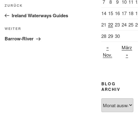
Beitragsnavigation
7
8
9
10
11
1
Vorheriger
ZURÜCK
14
15
16
17
18
1
Beitrag
Ireland Waterways Guides
21
22
23
24
25
2
Nächster
WEITER
28
29
30
Beitrag
Barrow-River
«
März
Nov.
»
BLOG
ARCHIV
Blog
Archiv