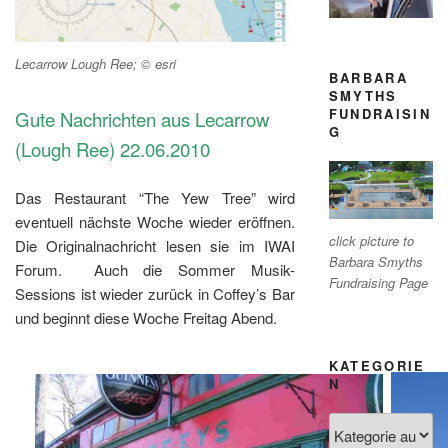
Lecarrow Lough Ree; © esri
BARBARA
SMYTHS
FUNDRAISIN
Gute Nachrichten aus Lecarrow
G
(Lough Ree) 22.06.2010
Das Restaurant “The Yew Tree” wird
eventuell nächste Woche wieder eröffnen.
click picture to
Die Originalnachricht lesen sie im IWAI
Barbara Smyths
Forum. Auch die
Sommer
Musik-
Fundraising Page
Sessions
ist wieder zurück
in
Coffey’s Bar
und beginnt d
iese Woche
Freitag Abend
.
KATEGORIE
N
Kategorien