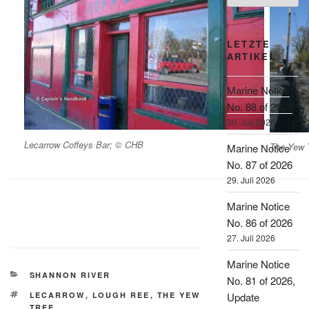
LETZTE
ARTIKEL
Marine Notice
No. 88 of 2026
30. Juli 2026
Lecarrow Coffeys Bar; © CHB
The Yew 
Marine Notice
No. 87 of 2026
29. Juli 2026
Marine Notice
No. 86 of 2026
27. Juli 2026
Marine Notice
KATEGORIEN
SHANNON RIVER
No. 81 of 2026,
SCHLAGWÖRTER
Update
LECARROW
,
LOUGH REE
,
THE YEW
TREE