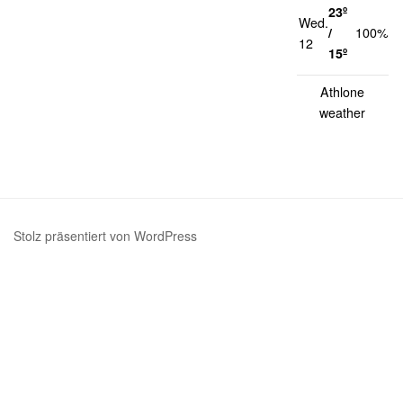
23º
Wed.
1
/
100%
12
k
15º
Athlone
weather
Stolz präsentiert von WordPress