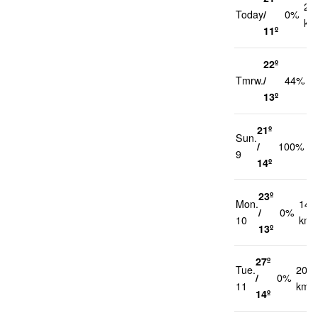
20
Today
/
0%
km
11º
22º
2
Tmrw.
/
44%
k
13º
21º
Sun.
2
/
100%
9
k
14º
23º
Mon.
14
/
0%
10
km/
13º
27º
Tue.
20
/
0%
11
km/h
14º