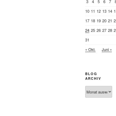
3
4
5
6
7
10
11
12
13
14
1
17
18
19
20
21
2
24
25
26
27
28
2
31
« Okt.
Juni »
BLOG
ARCHIV
Blog
Archiv