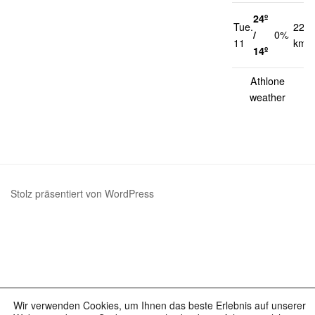
24º
Tue.
22
/
0%
11
km/h
14º
Athlone
weather
Stolz präsentiert von WordPress
Wir verwenden Cookies, um Ihnen das beste Erlebnis auf unserer