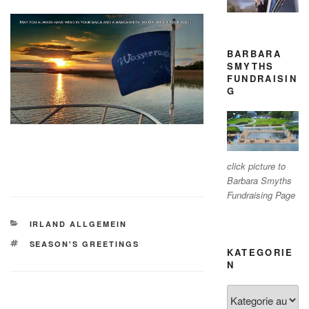
BARBARA
SMYTHS
FUNDRAISIN
G
click picture to
Barbara Smyths
Fundraising Page
KATEGORIEN
IRLAND ALLGEMEIN
SCHLAGWÖRTER
SEASON'S GREETINGS
KATEGORIE
N
Kategorien