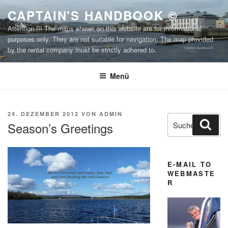
Zum
CAPTAIN'S HANDBOOK ©
Inhalt
Attention !!! The maps shown on this website are for informational
springen
purposes only. They are not suitable for navigation. The map provided
by the rental company must be strictly adhered to.
Menü
VERÖFFENTLICHT
24. DEZEMBER 2012
VON
ADMIN
Suchen
Suc
AM
Season’s Greetings
nach:
E-MAIL TO
WEBMASTE
R