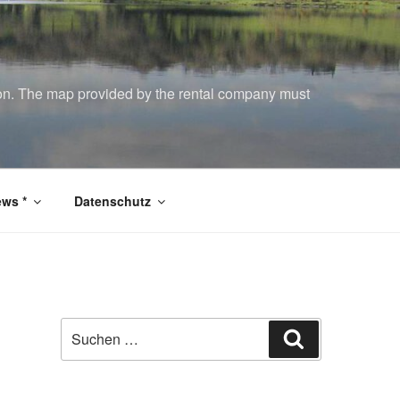
tion. The map provided by the rental company must
ws *
Datenschutz
Suchen
Suchen
nach: