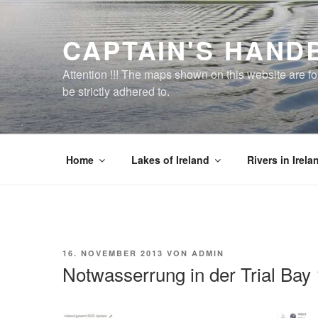
Zum
Inhalt
CAPTAIN'S HAND
springen
Attention !!! The maps shown on this website are f
be strictly adhered to.
Home
Lakes of Ireland
Rivers in Irela
VERÖFFENTLICHT
16. NOVEMBER 2013
VON
ADMIN
AM
Notwasserrung in der Trial Bay