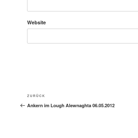
Website
Beitragsnavigation
Vorheriger
ZURÜCK
Beitrag
Ankern im Lough Alewnaghta 06.05.2012