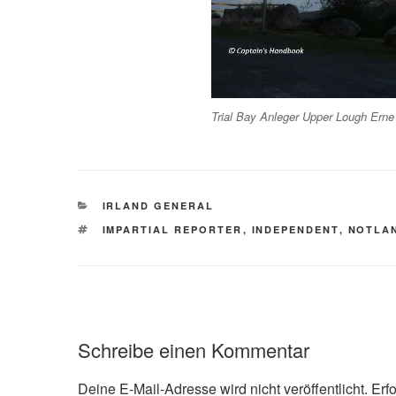
Trial Bay Anleger Upper Lough Erne
KATEGORIEN
IRLAND GENERAL
SCHLAGWÖRTER
IMPARTIAL REPORTER
,
INDEPENDENT
,
NOTLA
Schreibe einen Kommentar
Deine E-Mail-Adresse wird nicht veröffentlicht.
Erf