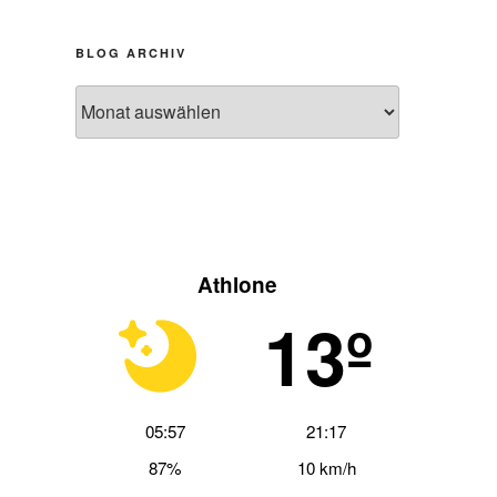
BLOG ARCHIV
Blog
Archiv
Athlone
13º
hster
trag
05:57
21:17
87%
10 km/h