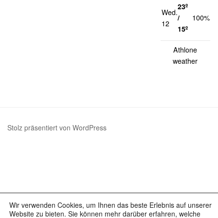
23º
Wed.
1
/
100%
12
k
15º
Athlone
weather
Stolz präsentiert von WordPress
Wir verwenden Cookies, um Ihnen das beste Erlebnis auf unserer
Website zu bieten. Sie können mehr darüber erfahren, welche