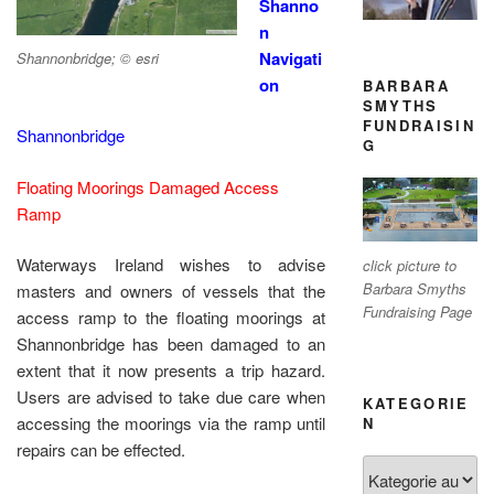
Shanno
n
Navigati
Shannonbridge; © esri
on
BARBARA
SMYTHS
FUNDRAISIN
Shannonbridge
G
Floating Moorings Damaged Access
Ramp
Waterways Ireland wishes to advise
click picture to
Barbara Smyths
masters and owners of vessels that the
Fundraising Page
access ramp to the floating moorings at
Shannonbridge has been damaged to an
extent that it now presents a trip hazard.
Users are advised to take due care when
KATEGORIE
accessing the moorings via the ramp until
N
repairs can be effected.
Kategorien