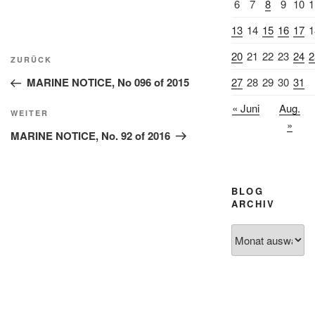
6
7
8
9
10
1
13
14
15
16
17
1
Beitragsnavigation
20
21
22
23
24
2
Vorheriger
ZURÜCK
Beitrag
27
28
29
30
31
MARINE NOTICE, No 096 of 2015
« Juni
Aug.
Nächster
WEITER
»
Beitrag
MARINE NOTICE, No. 92 of 2016
BLOG
ARCHIV
Blog
Archiv