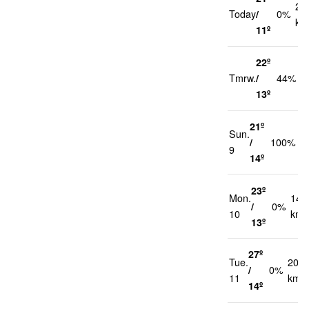
20
Today
/
0%
km
11º
22º
2
Tmrw.
/
44%
k
13º
21º
Sun.
2
/
100%
9
k
14º
23º
Mon.
14
/
0%
10
km/
13º
27º
Tue.
20
/
0%
11
km/h
14º