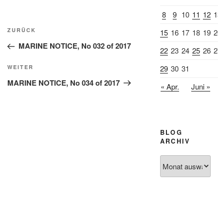
8
9
10
11
12
1
Beitragsnavigation
Vorheriger
ZURÜCK
15
16
17
18
19
2
Beitrag
MARINE NOTICE, No 032 of 2017
22
23
24
25
26
2
Nächster
29
30
31
WEITER
Beitrag
MARINE NOTICE, No 034 of 2017
« Apr.
Juni »
BLOG
ARCHIV
Blog
Archiv