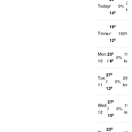
22
Today
/
0%
km
14º
19º
Tmrw.
/
100%
12º
Mon.
23º
15
0%
10
/ 9º
km/
27º
Tue.
20
/
0%
11
km/h
12º
27º
Wed.
19
/
0%
12
km/
15º
23º