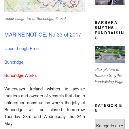
Upper Lough Erne, Bunbridge; © esri
BARBARA
SMYTHS
FUNDRAISIN
MARINE NOTICE, No 33 of 2017
G
Upper Lough Erne
Bunbridge
click picture to
Bunbridge Works
Barbara Smyths
Fundraising Page
Waterways Ireland wishes to advise
masters and owners of vessels that due to
unforeseen construction works the jetty at
KATEGORIE
Bunbridge will be closed tomorrow
N
Tuesday 23rd and Wednesday the 24th
Kategorien
May.