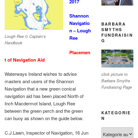
2017
Shannon
Navigatio
BARBARA
SMYTHS
n – Lough
FUNDRAISIN
Lough Ree © Captain’s
Ree
G
Handbook
Placemen
t of Navigation Aid
Waterways Ireland wishes to advise
click picture to
Barbara Smyths
masters and users of the Shannon
Fundraising Page
Navigation that a new green conical
navigation aid has been placed North of
Inch Macdermot Island, Lough Ree
between the green perch and the green
KATEGORIE
can buoy as shown on the guide below.
N
Kategorien
C.J.Lawn, Inspector of Navigation, 16 Jun