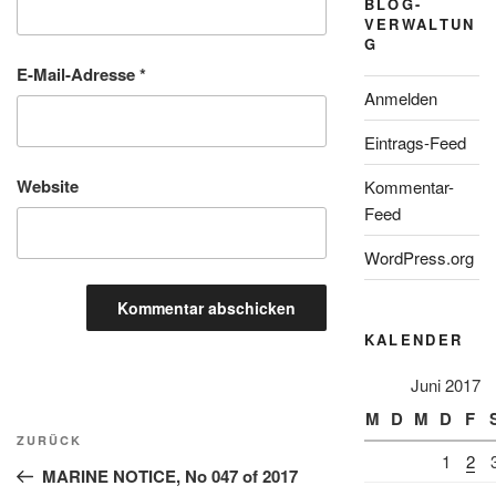
BLOG-
VERWALTUN
G
E-Mail-Adresse
*
Anmelden
Eintrags-Feed
Website
Kommentar-
Feed
WordPress.org
KALENDER
Juni 2017
M
D
M
D
F
Beitragsnavigation
Vorheriger
ZURÜCK
1
2
Beitrag
MARINE NOTICE, No 047 of 2017