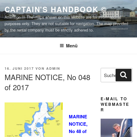
Zum
CAPTAIN'S HANDBOOK ©
Inhalt
Attention !!! The maps shown on this website are for informational
springen
purposes only. They are not suitable for navigation. The map provided
by the rental company must be strictly adhered to.
Menü
VERÖFFENTLICHT
16. JUNI 2017
VON
ADMIN
Suchen
Suc
AM
MARINE NOTICE, No 048
nach:
of 2017
E-MAIL TO
XXX
WEBMASTE
R
MARINE
NOTICE,
No 48 of