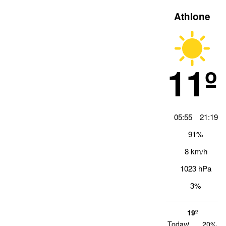
Athlone
11º
05:55
21:19
91%
8 km/h
1023 hPa
3%
19º
1
Today
/
20%