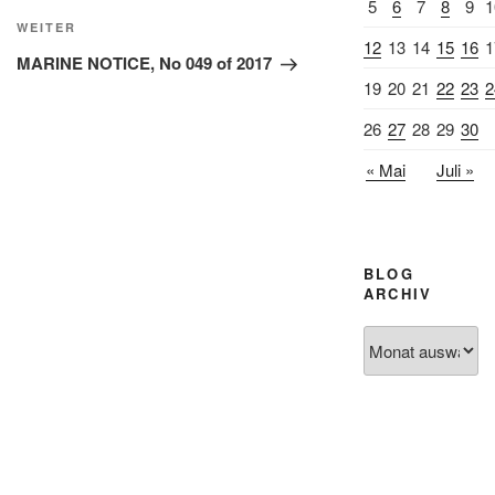
5
6
7
8
9
1
Nächster
WEITER
12
13
14
15
16
1
Beitrag
MARINE NOTICE, No 049 of 2017
19
20
21
22
23
2
26
27
28
29
30
« Mai
Juli »
BLOG
ARCHIV
Blog
Archiv