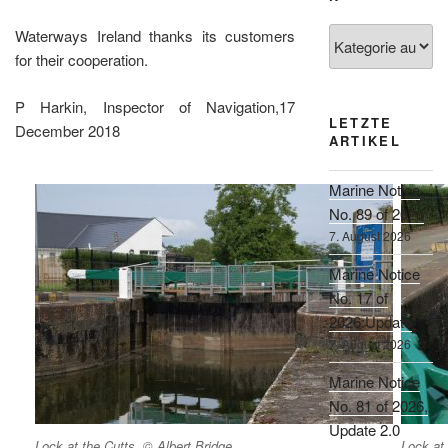
Kategorien
Waterways Ireland thanks its customers
for their cooperation.
P Harkin, Inspector of Navigation,17
LETZTE
December 2018
ARTIKEL
Marine Notice
No. 89 of 2026
7. August 2026
Marine Notice
No. 17 of
2026:Update
7. August 2026
Marine Notice
No. 81 of 2026,
Update 2.0
Lock at the Cutts, © Albert Bridge
Lock at 