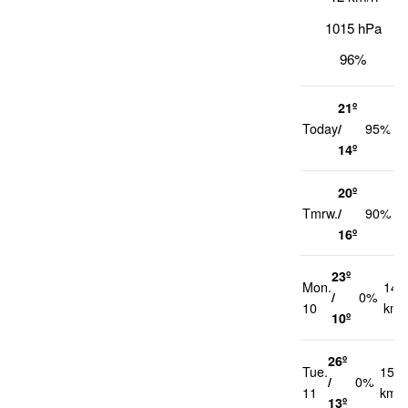
1015 hPa
96%
21º
2
Today
/
95%
k
14º
20º
2
Tmrw.
/
90%
k
16º
23º
Mon.
14
/
0%
10
km/
10º
26º
Tue.
15
/
0%
11
km/h
13º