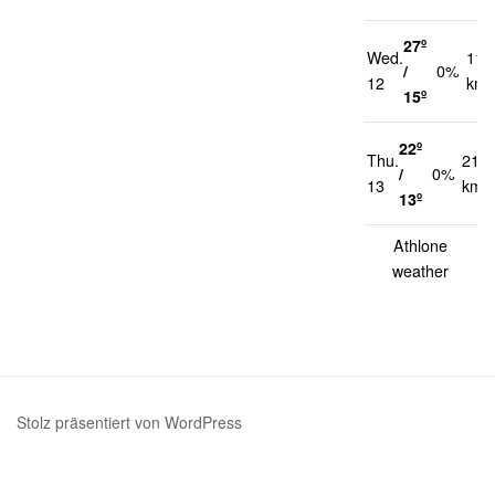
27º
Wed.
11
/
0%
12
km/
15º
22º
Thu.
21
/
0%
13
km/
13º
Athlone
weather
Stolz präsentiert von WordPress