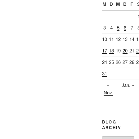
M
D
M
D
F
3
4
5
6
7
10
11
12
13
14
1
17
18
19
20
21
2
24
25
26
27
28
2
31
«
Jan. »
Nov.
BLOG
ARCHIV