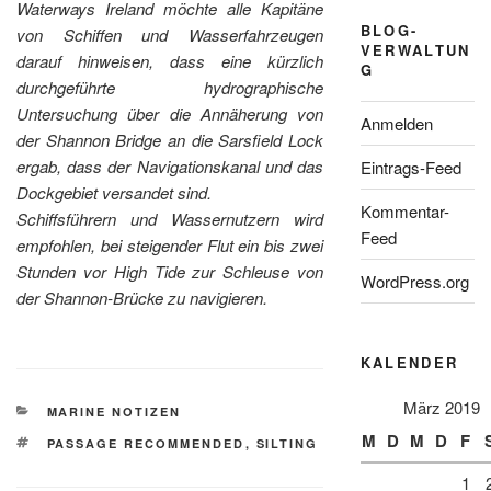
Waterways Ireland möchte alle Kapitäne
BLOG-
von Schiffen und Wasserfahrzeugen
VERWALTUN
darauf hinweisen, dass eine kürzlich
G
durchgeführte hydrographische
Untersuchung über die Annäherung von
Anmelden
der Shannon Bridge an die Sarsfield Lock
ergab, dass der Navigationskanal und das
Eintrags-Feed
Dockgebiet versandet sind.
Kommentar-
Schiffsführern und Wassernutzern wird
Feed
empfohlen, bei steigender Flut ein bis zwei
Stunden vor High Tide zur Schleuse von
WordPress.org
der Shannon-Brücke zu navigieren.
KALENDER
März 2019
KATEGORIEN
MARINE NOTIZEN
M
D
M
D
F
SCHLAGWÖRTER
PASSAGE RECOMMENDED
,
SILTING
1