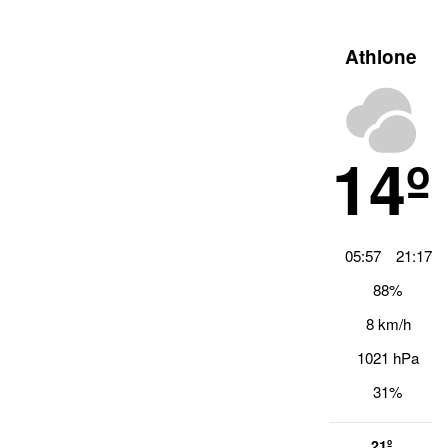
Athlone
14º
05:57
21:17
88%
8 km/h
1021 hPa
31%
21º