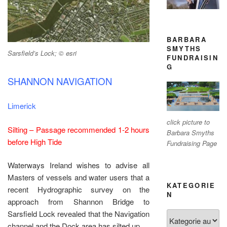
BARBARA
SMYTHS
Sarsfield’s Lock; © esri
FUNDRAISIN
G
SHANNON NAVIGATION
Limerick
click picture to
Silting – Passage recommended 1-2 hours
Barbara Smyths
before High Tide
Fundraising Page
Waterways Ireland wishes to advise all
Masters of vessels and water users that a
KATEGORIE
recent Hydrographic survey on the
N
approach from Shannon Bridge to
Sarsfield Lock revealed that the Navigation
Kategorien
channel and the Dock area has silted up.