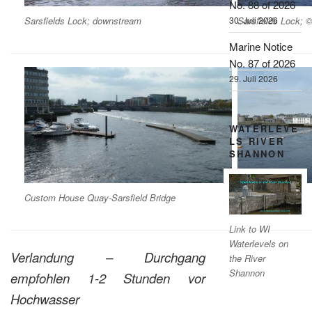
No. 88 of 2026
30. Juli 2026
Sarsfields Lock; downstream
Sarsfields Lock;
Marine Notice
No. 87 of 2026
29. Juli 2026
WATERLEVE
LS RIVER
SHANNON
Custom House Quay-Sarsfield Bridge
Arthurs-Quay
Link to WI
Waterlevels on
Verlandung – Durchgang
the River
Shannon
empfohlen 1-2 Stunden vor
Hochwasser