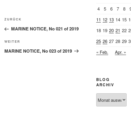
4
5
6
7
8
Beitragsnavigation
11
12
13
14
15
1
Vorheriger
ZURÜCK
Beitrag
MARINE NOTICE, No 021 of 2019
18
19
20
21
22
2
25
26
27
28
29
3
Nächster
WEITER
Beitrag
MARINE NOTICE, No 023 of 2019
« Feb.
Apr. »
BLOG
ARCHIV
Blog
Archiv