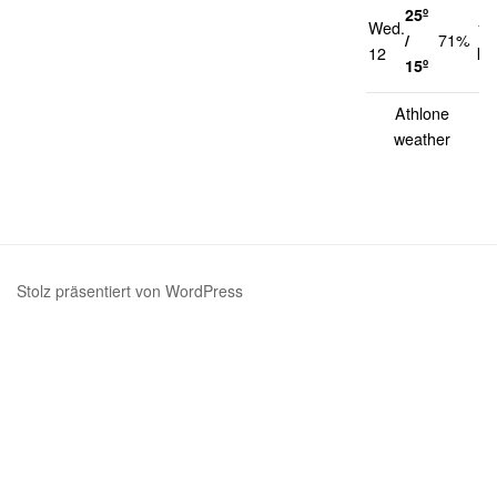
25º
Wed.
17
/
71%
12
km
15º
Athlone
weather
Stolz präsentiert von WordPress