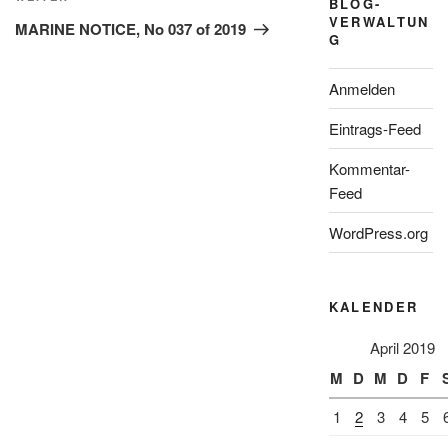
BLOG-
Beitrag
VERWALTUN
MARINE NOTICE, No 037 of 2019
G
Anmelden
Eintrags-Feed
Kommentar-
Feed
WordPress.org
KALENDER
April 2019
M
D
M
D
F
1
2
3
4
5