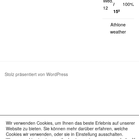
Wed.
1
/
100%
12
k
15º
Athlone
weather
Stolz präsentiert von WordPress
Wir verwenden Cookies, um Ihnen das beste Erlebnis auf unserer
Website zu bieten. Sie können mehr darüber erfahren, welche
Cookies wir verwenden, oder sie in Einstellung ausschalten.