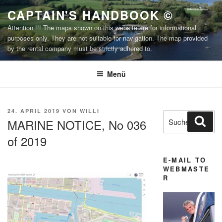
Zum
CAPTAIN'S HANDBOOK ©
Inhalt
Attention !!! The maps shown on this website are for informational
springen
purposes only. They are not suitable for navigation. The map provided
by the rental company must be strictly adhered to.
Menü
VERÖFFENTLICHT
24. APRIL 2019
VON
WILLI
Suchen
Suc
AM
MARINE NOTICE, No 036
nach:
of 2019
E-MAIL TO
WEBMASTE
R