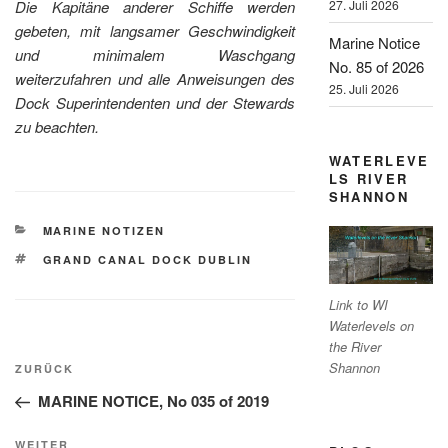
Die Kapitäne anderer Schiffe werden
27. Juli 2026
gebeten, mit langsamer Geschwindigkeit
Marine Notice
und minimalem Waschgang
No. 85 of 2026
weiterzufahren und alle Anweisungen des
25. Juli 2026
Dock Superintendenten und der Stewards
zu beachten.
WATERLEVE
LS RIVER
SHANNON
KATEGORIEN
MARINE NOTIZEN
SCHLAGWÖRTER
GRAND CANAL DOCK DUBLIN
Link to WI
Waterlevels on
the River
Beitragsnavigation
Shannon
Vorheriger
ZURÜCK
Beitrag
MARINE NOTICE, No 035 of 2019
Nächster
WEITER