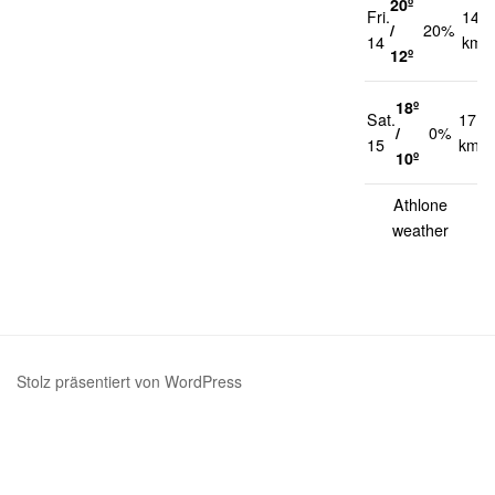
20º
Fri.
14
/
20%
14
km/
12º
18º
Sat.
17
/
0%
15
km/h
10º
Athlone
weather
Stolz präsentiert von WordPress