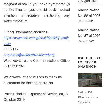
7. August 2026
stagnant areas. If you have symptoms (a
flu like illness), you should seek medical
Marine Notice
attention immediately mentioning any
No. 88 of 2026
water exposure.
30. Juli 2026
Marine Notice
Further information/enquiries:
No. 87 of 2026
https://www.hse.ie/eng/health/az/l/leptospir
29. Juli 2026
osis/
or mail to:
corporate@waterwaysireland.org
WATERLEVE
Waterways Ireland Communications Office
LS RIVER
071-9650787.
SHANNON
Waterways Ireland wishes to thank its
customers for their co-operation.
Link to WI
Patrick Harkin, Inspector of Navigation,18
Waterlevels on
October 2019
the River