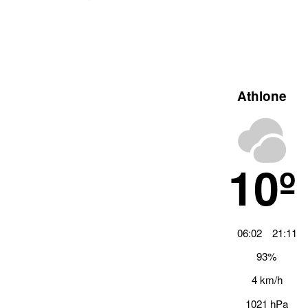
Athlone
10º
06:02
21:11
93%
4 km/h
1021 hPa