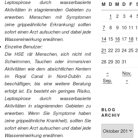
Leptospirose durch wasserbasierte
M
D
M
D
F
Aktivitäten in stagnierenden Gebieten zu
1
2
3
4
erwerben. Menschen mit Symptomen
(eine grippeähnliche Erkrankung) sollten
7
8
9
10
11
1
sofort einen Arzt aufsuchen und dabei jede
14
15
16
17
18
1
Wassereinwirkung erwähnen.
Einzelne Benutzer:
21
22
23
24
25
2
Die HSE rät Menschen, sich nicht mit
Schwimmen, Tauchen oder immersiven
28
29
30
31
Aktivitäten wie dem absichtlichen Kentern
«
Nov.
im Royal Canal in Nord-Dublin zu
Sep.
»
beschäftigen, bis eine weitere Beratung
erfolgt ist. Es besteht ein geringes Risiko,
Leptospirose durch wasserbasierte
Aktivitäten in stagnierenden Gebieten zu
BLOG
erwerben. Wenn Sie Symptome haben
ARCHIV
(eine grippeähnliche Krankheit), sollten Sie
Blog
sofort einen Arzt aufsuchen und dabei jede
Archiv
Wassereinwirkung erwähnen.