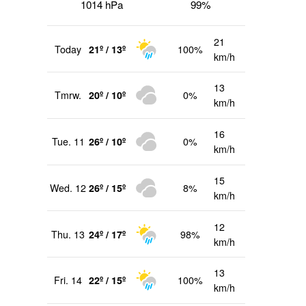
1014 hPa
99%
21
Today
21º / 13º
100%
km/h
13
Tmrw.
20º / 10º
0%
km/h
16
Tue. 11
26º / 10º
0%
km/h
15
Wed. 12
26º / 15º
8%
km/h
12
Thu. 13
24º / 17º
98%
km/h
13
Fri. 14
22º / 15º
100%
km/h