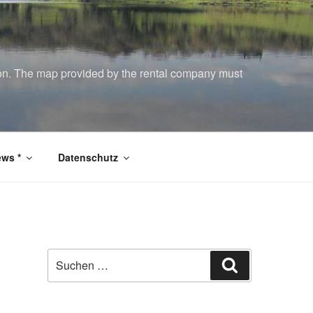
tion. The map provided by the rental company must
ws *
Datenschutz
Suchen
Suchen
nach: