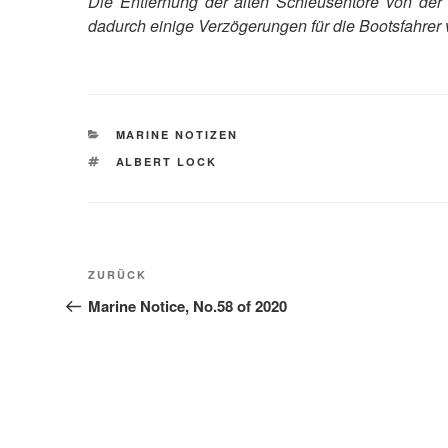
Die Entfernung der alten Schleusentore von der
dadurch einige Verzögerungen für die Bootsfahrer
KATEGORIEN
MARINE NOTIZEN
SCHLAGWÖRTER
ALBERT LOCK
Beitragsnavigation
Vorheriger
ZURÜCK
Beitrag
Marine Notice, No.58 of 2020