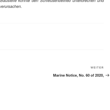
 Baustelle könnte den Schleusenbetrieb unterbrechen und
 verursachen.
Näc
WEITER
Bei
Marine Notice, No. 60 of 2020,