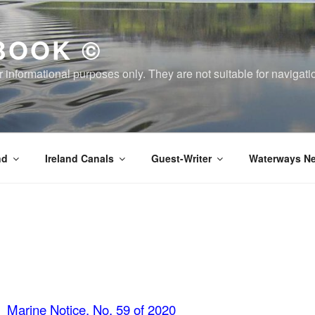
BOOK ©
or informational purposes only. They are not suitable for naviga
nd
Ireland Canals
Guest-Writer
Waterways Ne
Marine Notice, No. 59 of 2020