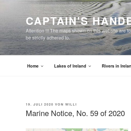
Zum
Inhalt
CAPTAIN'S HAND
springen
Attention !!! The maps shown on this website are f
be strictly adhered to.
Home
Lakes of Ireland
Rivers in Irela
VERÖFFENTLICHT
19. JULI 2020
VON
WILLI
AM
Marine Notice, No. 59 of 2020