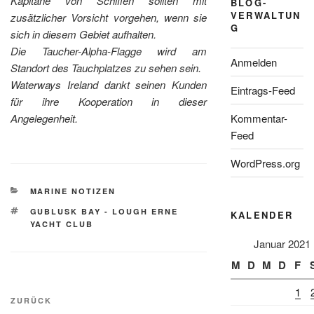
Kapitäne von Schiffen sollten mit
BLOG-
VERWALTUN
zusätzlicher Vorsicht vorgehen, wenn sie
G
sich in diesem Gebiet aufhalten.
Die Taucher-Alpha-Flagge wird am
Anmelden
Standort des Tauchplatzes zu sehen sein.
Waterways Ireland dankt seinen Kunden
Eintrags-Feed
für ihre Kooperation in dieser
Angelegenheit.
Kommentar-
Feed
WordPress.org
KATEGORIEN
MARINE NOTIZEN
SCHLAGWÖRTER
GUBLUSK BAY - LOUGH ERNE
KALENDER
YACHT CLUB
Januar 2021
M
D
M
D
F
Beitragsnavigation
1
Vorheriger
ZURÜCK