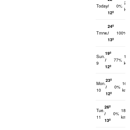
21
Today
/
0%
km
12º
24º
Tmrw.
/
100%
13º
19º
Sun.
17
/
77%
9
km
12º
23º
Mon.
16
/
0%
10
km/
12º
26º
Tue.
18
/
0%
11
km/h
13º