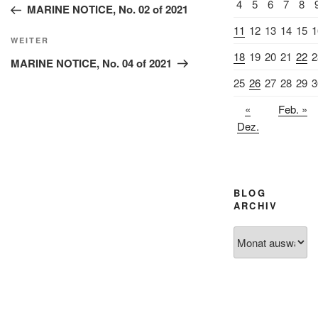
4
5
6
7
8
Beitrag
MARINE NOTICE, No. 02 of 2021
11
12
13
14
15
1
Nächster
WEITER
18
19
20
21
22
2
Beitrag
MARINE NOTICE, No. 04 of 2021
25
26
27
28
29
3
«
Feb. »
Dez.
BLOG
ARCHIV
Blog
Archiv