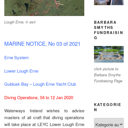
Lough Erne; © esri
BARBARA
SMYTHS
FUNDRAISIN
G
MARINE NOTICE, No 03 of 2021
Erne System
click picture to
Lower Lough Erne
Barbara Smyths
Fundraising Page
Gublusk Bay – Lough Erne Yacht Club
Diving Operations, 04 to 12 Jan 2020
KATEGORIE
N
Waterways Ireland wishes to advise
masters of all craft that diving operations
Kategorien
will take place at LEYC Lower Lough Erne