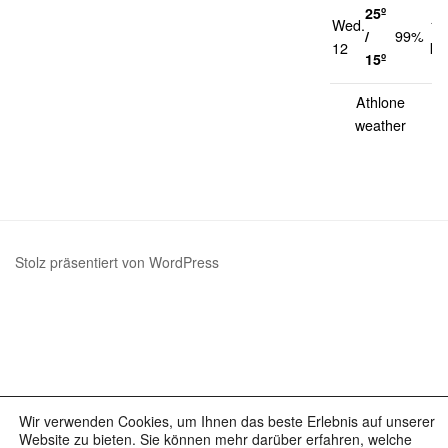
25º
Wed.
14
/
99%
12
km
15º
Athlone
weather
Stolz präsentiert von WordPress
Wir verwenden Cookies, um Ihnen das beste Erlebnis auf unserer
Website zu bieten. Sie können mehr darüber erfahren, welche