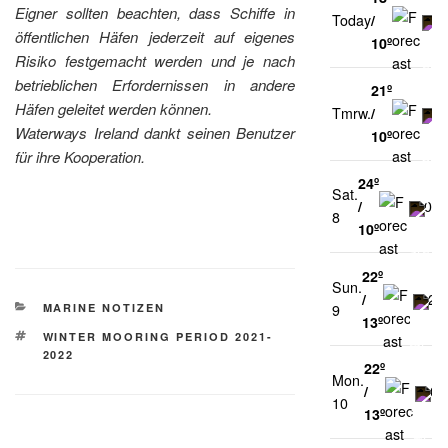
Eigner sollten beachten, dass Schiffe in
Today
/
2
öffentlichen Häfen jederzeit auf eigenes
10º
Risiko festgemacht werden und je nach
betrieblichen Erfordernissen in andere
21º
Häfen geleitet werden können.
Tmrw.
/
0
Waterways Ireland dankt seinen Benutzer
10º
für ihre Kooperation.
24º
Sat.
/
0%
8
10º
22º
Sun.
/
24
KATEGORIEN
MARINE NOTIZEN
9
13º
SCHLAGWÖRTER
WINTER MOORING PERIOD 2021-
2022
22º
Mon.
/
0
10
13º