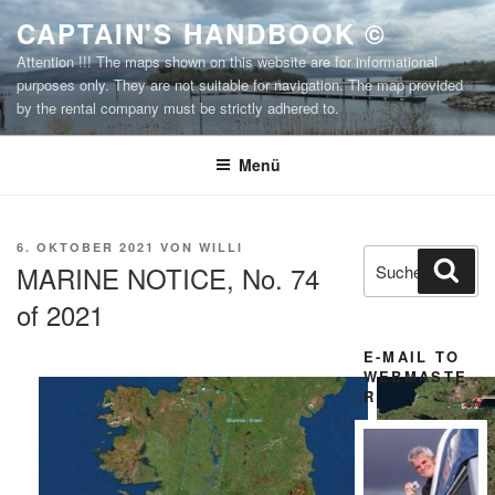
Zum
CAPTAIN'S HANDBOOK ©
Inhalt
Attention !!! The maps shown on this website are for informational
springen
purposes only. They are not suitable for navigation. The map provided
by the rental company must be strictly adhered to.
Menü
VERÖFFENTLICHT
6. OKTOBER 2021
VON
WILLI
Suchen
Suc
AM
MARINE NOTICE, No. 74
nach:
of 2021
E-MAIL TO
WEBMASTE
R