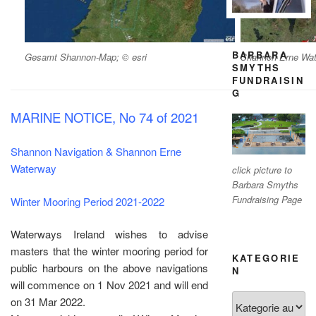
BARBARA
Gesamt Shannon-Map; © esri
Shannon Erne Wat
SMYTHS
FUNDRAISIN
G
MARINE NOTICE, No 74 of 2021
Shannon Navigation & Shannon Erne
Waterway
click picture to
Barbara Smyths
Fundraising Page
Winter Mooring Period 2021-2022
Waterways Ireland wishes to advise
masters that the winter mooring period for
KATEGORIE
public harbours on the above navigations
N
will commence on 1 Nov 2021 and will end
Kategorien
on 31 Mar 2022.