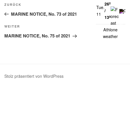
Beitragsnavigation
26º
Vorheriger
ZURÜCK
Tue.
/
0%
Beitrag
MARINE NOTICE, No. 73 of 2021
11
13º
Nächster
WEITER
Athlone
Beitrag
MARINE NOTICE, No. 75 of 2021
weather
Stolz präsentiert von WordPress