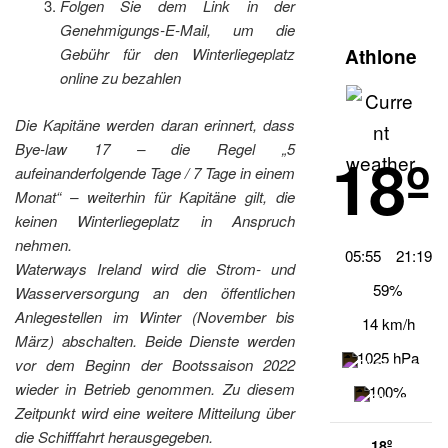
Folgen Sie dem Link in der
Genehmigungs-E-Mail, um die
Athlone
Gebühr für den Winterliegeplatz
online zu bezahlen
Die Kapitäne werden daran erinnert, dass
Bye-law 17 – die Regel „5
18º
aufeinanderfolgende Tage / 7 Tage in einem
Monat“ – weiterhin für Kapitäne gilt, die
keinen Winterliegeplatz in Anspruch
nehmen.
05:55
21:19
Waterways Ireland wird die Strom- und
59%
Wasserversorgung an den öffentlichen
Anlegestellen im Winter (November bis
14 km/h
März) abschalten. Beide Dienste werden
1025 hPa
vor dem Beginn der Bootssaison 2022
wieder in Betrieb genommen. Zu diesem
100%
Zeitpunkt wird eine weitere Mitteilung über
die Schifffahrt herausgegeben.
18º