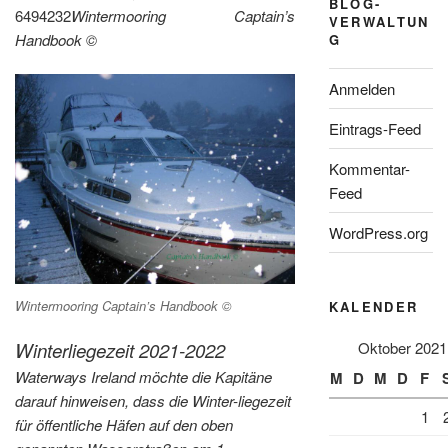
BLOG-
6494232
Wintermooring Captain’s
VERWALTUN
Handbook ©
G
Anmelden
Eintrags-Feed
Kommentar-
Feed
WordPress.org
Wintermooring Captain’s Handbook ©
KALENDER
Oktober 2021
Winterliegezeit 2021-2022
Waterways Ireland möchte die Kapitäne
M
D
M
D
F
darauf hinweisen, dass die Winter-liegezeit
1
für öffentliche Häfen auf den oben