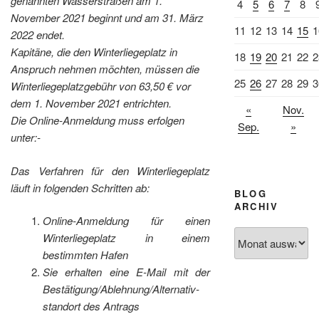
genannten Wasserstraßen am 1.
4
5
6
7
8
November 2021 beginnt und am 31. März
11
12
13
14
15
1
2022 endet.
Kapitäne, die den Winterliegeplatz in
18
19
20
21
22
2
Anspruch nehmen möchten, müssen die
25
26
27
28
29
3
Winterliegeplatzgebühr von 63,50 € vor
dem 1. November 2021 entrichten.
«
Nov.
Die Online-Anmeldung muss erfolgen
Sep.
»
unter:-
Das Verfahren für den Winterliegeplatz
läuft in folgenden Schritten ab:
BLOG
ARCHIV
Online-Anmeldung für einen
Blog
Winterliegeplatz in einem
Archiv
bestimmten Hafen
Sie erhalten eine E-Mail mit der
Bestätigung/Ablehnung/Alternativ-
standort des Antrags