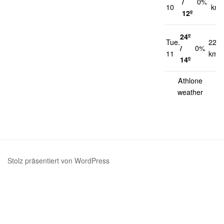
/
0%
10
km/
12º
24º
Tue.
22
/
0%
11
km/h
14º
Athlone
weather
Stolz präsentiert von WordPress