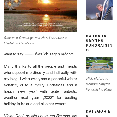
BARBARA
Season’s Greetings and New-Year 2022 ©
SMYTHS
Captain’s Handbook
FUNDRAISIN
G
want to say ——- Was ich sagen möchte
Many thanks to all the people and friends
who support me directly and indirectly with
my blog. I wish everyone a peaceful winter
click picture to
Barbara Smyths
solstice, quite a merry Christmas and a
Fundraising Page
happy new year with quite fantastic
weather next year „2022″ for boating
holiday in Ireland and all other waters.
KATEGORIE
Vielen Dank an alle Leute und Freunde, die
N