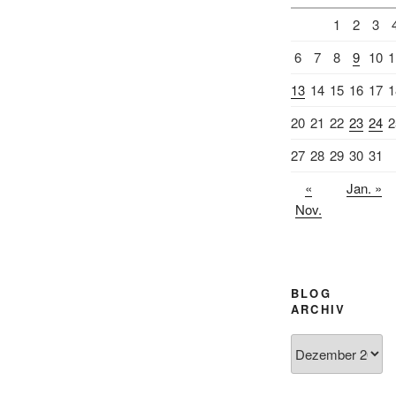
1
2
3
6
7
8
9
10
1
13
14
15
16
17
1
20
21
22
23
24
2
27
28
29
30
31
«
Jan. »
Nov.
BLOG
ARCHIV
Blog
Archiv