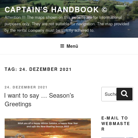
Zum
CAPTAIN'S HANDBOOK ©
Inhalt
Attention !!! The maps shown on this website are for informational
springen
purposes only. They are not suitable for navigation. The map provided
by the rental company must be strictly adhered to.
Menü
TAG:
24. DEZEMBER 2021
VERÖFFENTLICHT
24. DEZEMBER 2021
Suchen
Suc
AM
I want to say … Season’s
nach:
Greetings
E-MAIL TO
WEBMASTE
R