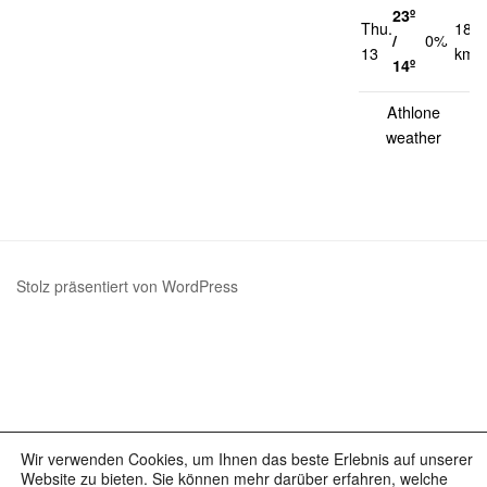
23º
Thu.
18
/
0%
13
km/
14º
Athlone
weather
Stolz präsentiert von WordPress
Wir verwenden Cookies, um Ihnen das beste Erlebnis auf unserer
Website zu bieten. Sie können mehr darüber erfahren, welche