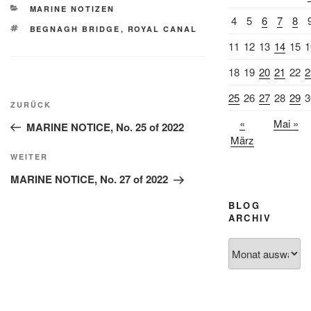
KATEGORIEN
MARINE NOTIZEN
4
5
6
7
8
SCHLAGWÖRTER
BEGNAGH BRIDGE
,
ROYAL CANAL
11
12
13
14
15
1
18
19
20
21
22
2
Beitragsnavigation
25
26
27
28
29
3
Vorheriger
ZURÜCK
Beitrag
«
Mai »
MARINE NOTICE, No. 25 of 2022
März
Nächster
WEITER
Beitrag
MARINE NOTICE, No. 27 of 2022
BLOG
ARCHIV
Blog
Archiv