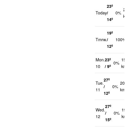
23º
22
Today
/
0%
km
14º
19º
Tmrw.
/
100%
12º
Mon.
23º
15
0%
10
/ 9º
km/
27º
Tue.
20
/
0%
11
km/h
12º
27º
Wed.
19
/
0%
12
km/
15º