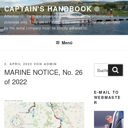
Zum
CAPTAIN'S HANDBOOK ©
Inhalt
Attention !!! The maps shown on this website are for informational
springen
purposes only. They are not suitable for navigation. The map provided
by the rental company must be strictly adhered to.
Menü
VERÖFFENTLICHT
2. APRIL 2022
VON
ADMIN
Suchen
Suc
AM
MARINE NOTICE, No. 26
nach:
of 2022
E-MAIL TO
WEBMASTE
R