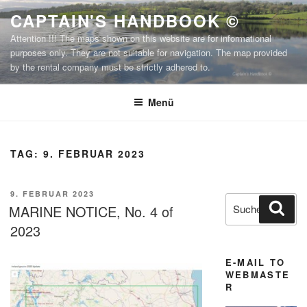
Zum
CAPTAIN'S HANDBOOK ©
Inhalt
Attention !!! The maps shown on this website are for informational
springen
purposes only. They are not suitable for navigation. The map provided
by the rental company must be strictly adhered to.
Menü
TAG:
9. FEBRUAR 2023
VERÖFFENTLICHT
9. FEBRUAR 2023
Suchen
Suc
AM
MARINE NOTICE, No. 4 of
nach:
2023
E-MAIL TO
WEBMASTE
R