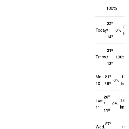
100%
22º
21
Today
/
0%
km
14º
21º
Tmrw.
/
100%
13º
Mon.
21º
12
0%
10
/ 9º
km/
26º
Tue.
18
/
0%
11
km/h
11º
27º
Wed.
16