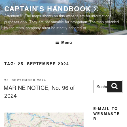
Zum
CAPTAIN'S HANDBOOK ©
Inhalt
Attention !!! The maps shown on this website are for informational
springen
purposes only. They are not suitable for navigation. The map provided
by the rental company must be strictly adhered to.
Menü
TAG:
25. SEPTEMBER 2024
VERÖFFENTLICHT
25. SEPTEMBER 2024
Suchen
Suc
AM
MARINE NOTICE, No. 96 of
nach:
2024
E-MAIL TO
WEBMASTE
R