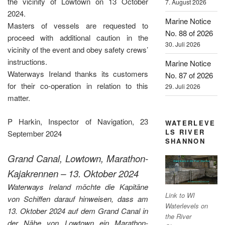
the vicinity of Lowtown on 13 October
7. August 2026
2024.
Marine Notice
Masters of vessels are requested to
No. 88 of 2026
proceed with additional caution in the
30. Juli 2026
vicinity of the event and obey safety crews’
instructions.
Marine Notice
Waterways Ireland thanks its customers
No. 87 of 2026
for their co-operation in relation to this
29. Juli 2026
matter.
P Harkin, Inspector of Navigation, 23
WATERLEVE
LS RIVER
September 2024
SHANNON
Grand Canal, Lowtown, Marathon-
Kajakrennen – 13. Oktober 2024
Waterways Ireland möchte die Kapitäne
Link to WI
von Schiffen darauf hinweisen, dass am
Waterlevels on
13. Oktober 2024 auf dem Grand Canal in
the River
der Nähe von Lowtown ein Marathon-