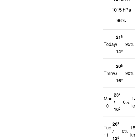
1015 hPa
96%
21º
2
Today
/
95%
k
14º
20º
2
Tmrw.
/
90%
k
16º
23º
Mon.
14
/
0%
10
km/
10º
26º
Tue.
15
/
0%
11
km/h
13º