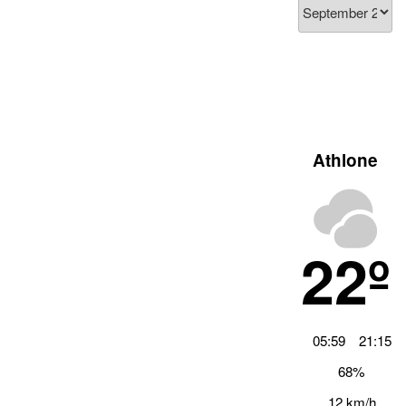
Blog
Archiv
Athlone
22º
05:59
21:15
68%
12 km/h