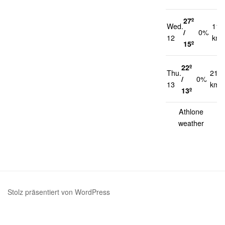
27º
Wed.
11
/
0%
12
km/
15º
22º
Thu.
21
/
0%
13
km/
13º
Athlone
weather
Stolz präsentiert von WordPress