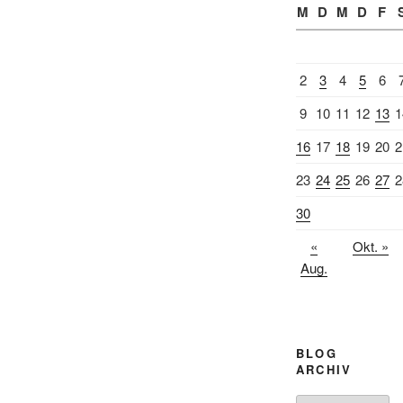
M
D
M
D
F
2
3
4
5
6
9
10
11
12
13
1
16
17
18
19
20
2
23
24
25
26
27
2
30
«
Okt. »
Aug.
BLOG
ARCHIV