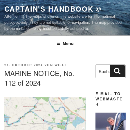
Zum
CAPTAIN'S HANDBOOK ©
Inhalt
Attention !!! The maps shown on this website are for informational
springen
purposes only. They are not suitable for navigation. The map provided
by the rental company must be strictly adhered to.
Menü
VERÖFFENTLICHT
21. OKTOBER 2024
VON
WILLI
Suchen
Suc
AM
MARINE NOTICE, No.
nach:
112 of 2024
E-MAIL TO
WEBMASTE
R