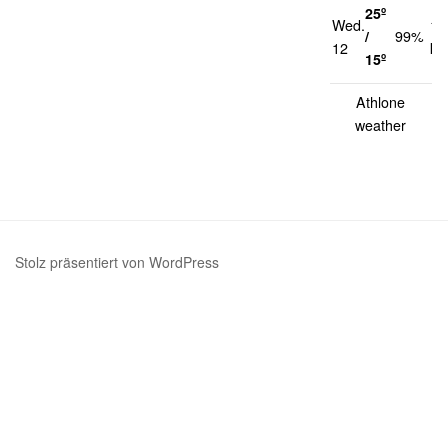
25º
Wed.
14
/
99%
12
km
15º
Athlone
weather
Stolz präsentiert von WordPress