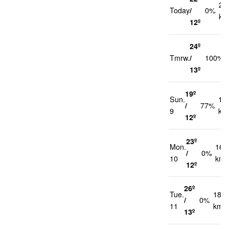
21
Today
/
0%
km
12º
24º
Tmrw.
/
100%
13º
19º
Sun.
17
/
77%
9
km
12º
23º
Mon.
16
/
0%
10
km/
12º
26º
Tue.
18
/
0%
11
km/h
13º