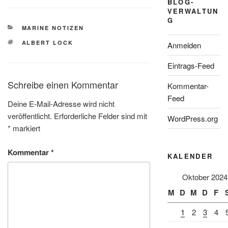
BLOG-
VERWALTUN
G
KATEGORIEN
MARINE NOTIZEN
SCHLAGWÖRTER
ALBERT LOCK
Anmelden
Eintrags-Feed
Schreibe einen Kommentar
Kommentar-
Feed
Deine E-Mail-Adresse wird nicht
veröffentlicht.
Erforderliche Felder sind mit
WordPress.org
*
markiert
Kommentar
*
KALENDER
Oktober 2024
M
D
M
D
F
1
2
3
4