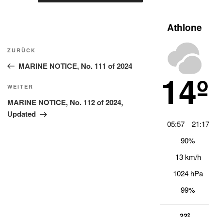
Athlone
Beitragsnavigation
Vorheriger
ZURÜCK
Beitrag
MARINE NOTICE, No. 111 of 2024
14º
Nächster
WEITER
Beitrag
MARINE NOTICE, No. 112 of 2024,
Updated
05:57
21:17
90%
13 km/h
1024 hPa
99%
22º