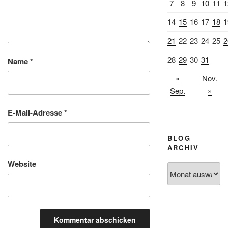
7
8
9
10
11
1
14
15
16
17
18
1
21
22
23
24
25
2
28
29
30
31
Name
*
«
Nov.
Sep.
»
E-Mail-Adresse
*
BLOG
ARCHIV
Website
Blog
Archiv