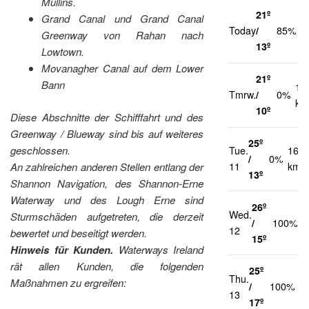
Mullins.
21º
Grand Canal und Grand Canal
2
Today
/
85%
Greenway von Rahan nach
k
13º
Lowtown.
Movanagher Canal auf dem Lower
21º
Bann
12
Tmrw.
/
0%
km
10º
Diese Abschnitte der Schifffahrt und des
Greenway / Blueway sind bis auf weiteres
25º
geschlossen.
Tue.
16
/
0%
An zahlreichen anderen Stellen entlang der
11
km/h
13º
Shannon Navigation, des Shannon-Erne
Waterway und des Lough Erne sind
26º
Wed.
1
Sturmschäden aufgetreten, die derzeit
/
100%
12
k
bewertet und beseitigt werden.
15º
Hinweis für Kunden.
Waterways Ireland
rät allen Kunden, die folgenden
25º
Thu.
1
Maßnahmen zu ergreifen:
/
100%
13
k
17º