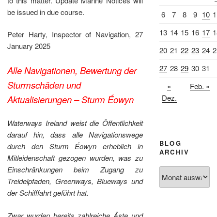
to this matter. Update Marine Notices will
be issued in due course.
6
7
8
9
10
1
13
14
15
16
17
1
Peter Harty, Inspector of Navigation, 27
January 2025
20
21
22
23
24
2
27
28
29
30
31
Alle Navigationen, Bewertung der
Sturmschäden und
«
Feb. »
Dez.
Aktualisierungen – Sturm Éowyn
Waterways Ireland weist die Öffentlichkeit
darauf hin, dass alle Navigationswege
BLOG
durch den Sturm Éowyn erheblich in
ARCHIV
Mitleidenschaft gezogen wurden, was zu
Einschränkungen beim Zugang zu
Blog
Treidelpfaden, Greenways, Blueways und
Archiv
der Schifffahrt geführt hat.
Zwar wurden bereits zahlreiche Äste und