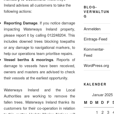
Ireland advises all customers to take the
BLOG-
following actions:
VERWALTUN
G
Reporting Damage
. If you notice damage
Anmelden
impacting Waterways Ireland property,
please report it by calling 012248204. This
Eintrags-Feed
includes downed trees blocking towpaths
or any damage to navigational markers, to
Kommentar-
help our operations team prioritise repairs.
Feed
Vessel berths & moorings
. Reports of
WordPress.org
damage to vessels have been received,
owners and masters are advised to check
their vessels at the earliest opportunity.
KALENDER
Waterways Ireland and the Local
Januar 2025
Authorities are working to remove the
fallen trees. Waterways Ireland thanks its
M
D
M
D
F
customers for their co-operation in relation
1
2
3