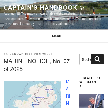
Zum
CAPTAIN'S HANDBOOK ©
Inhalt
Attention !!! The maps shown on this website are for informational
springen
purposes only. They are not suitable for navigation. The map provided
by the rental company must be strictly adhered to.
Menü
VERÖFFENTLICHT
27. JANUAR 2025
VON
WILLI
Suchen
Suc
AM
MARINE NOTICE, No. 07
nach:
of 2025
E-MAIL TO
M
WEBMASTE
R
A
RI
N