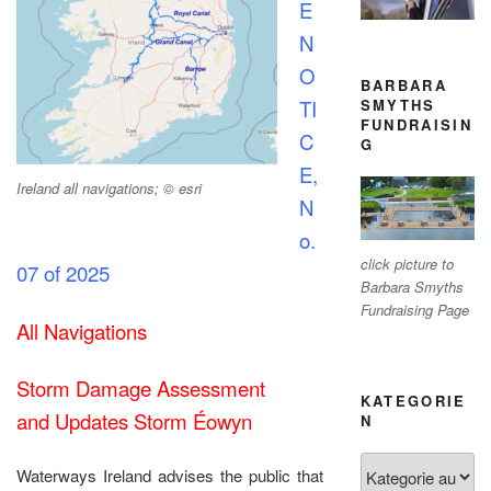
E
N
O
BARBARA
SMYTHS
TI
FUNDRAISIN
C
G
E,
Ireland all navigations; © esri
N
o.
click picture to
07 of 2025
Barbara Smyths
Fundraising Page
All Navigations
Storm Damage Assessment
KATEGORIE
and Updates Storm Éowyn
N
Kategorien
Waterways Ireland advises the public that