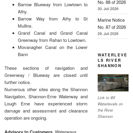
No. 88 of 2026
Barrow Blueway from Lowtown to
30. Juli 2026
Athy.
Barrow Way from Athy to St
Marine Notice
Mullins.
No. 87 of 2026
Grand Canal and Grand Canal
29. Juli 2026
Greenway from Rahan to Lowtown.
Movanagher Canal on the Lower
Bann
WATERLEVE
LS RIVER
SHANNON
These sections of navigation and
Greenway / Blueway are closed until
further notice.
Numerous other sites along the Shannon
Navigation, Shannon-Erne Waterway and
Link to WI
Lough Erne have experienced storm
Waterlevels on
the River
damage and assessment and clearance
Shannon
operation are ongoing.
Advisory to Customers
. Waterways