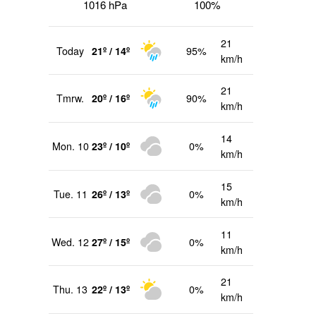
1016 hPa
100%
trag
21
Today
21º / 14º
95%
km/h
21
Tmrw.
20º / 16º
90%
km/h
14
Mon. 10
23º / 10º
0%
km/h
15
Tue. 11
26º / 13º
0%
km/h
11
Wed. 12
27º / 15º
0%
km/h
21
Thu. 13
22º / 13º
0%
km/h