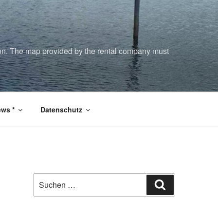
tion. The map provided by the rental company must
ws *
Datenschutz
Suchen
Suchen
nach: