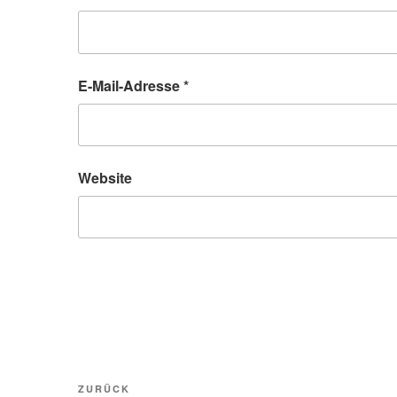
E-Mail-Adresse
*
Website
Beitragsnavigation
Vorheriger
ZURÜCK