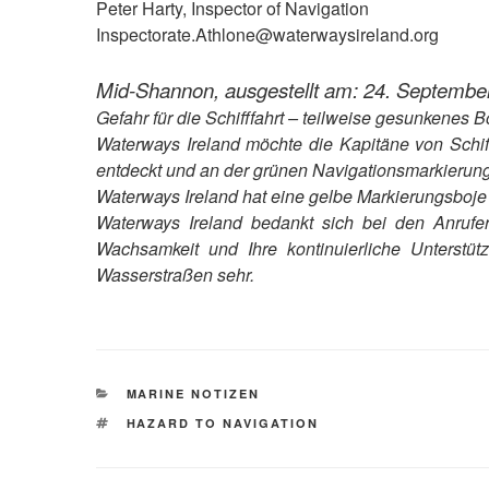
Peter Harty, Inspector of Navigation
Inspectorate.Athlone@waterwaysireland.org
Mid-Shannon, ausgestellt am: 24. Septembe
Gefahr für die Schifffahrt – teilweise gesunkenes B
Waterways Ireland möchte die Kapitäne von Schif
entdeckt und an der grünen Navigationsmarkierung
Waterways Ireland hat eine gelbe Markierungsboje a
Waterways Ireland bedankt sich bei den Anrufer
Wachsamkeit und Ihre kontinuierliche Unterstüt
Wasserstraßen sehr.
KATEGORIEN
MARINE NOTIZEN
SCHLAGWÖRTER
HAZARD TO NAVIGATION