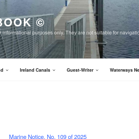
BOOK ©
or informational purposes only. They are not suitable for naviga
nd
Ireland Canals
Guest-Writer
Waterways Ne
Marine Notice, No. 109 of 2025