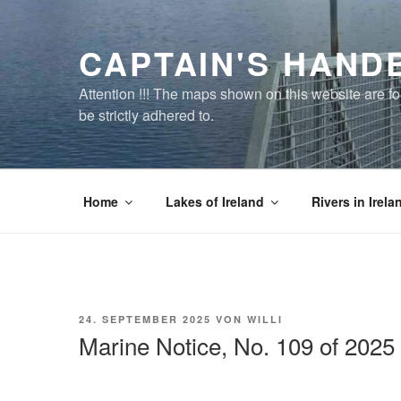
Zum
Inhalt
CAPTAIN'S HAND
springen
Attention !!! The maps shown on this website are f
be strictly adhered to.
Home
Lakes of Ireland
Rivers in Irela
VERÖFFENTLICHT
24. SEPTEMBER 2025
VON
WILLI
AM
Marine Notice, No. 109 of 2025