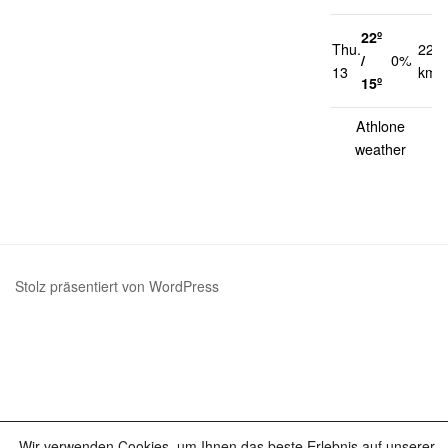
22º
Thu.
22
/
0%
13
km/
15º
Athlone
weather
Stolz präsentiert von WordPress
Wir verwenden Cookies, um Ihnen das beste Erlebnis auf unserer