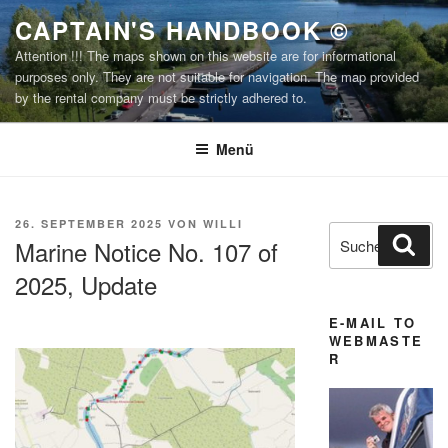
Zum
CAPTAIN'S HANDBOOK ©
Inhalt
Attention !!! The maps shown on this website are for informational
springen
purposes only. They are not suitable for navigation. The map provided
by the rental company must be strictly adhered to.
Menü
VERÖFFENTLICHT
26. SEPTEMBER 2025
VON
WILLI
Suchen
Suc
AM
Marine Notice No. 107 of
nach:
2025, Update
E-MAIL TO
WEBMASTE
R