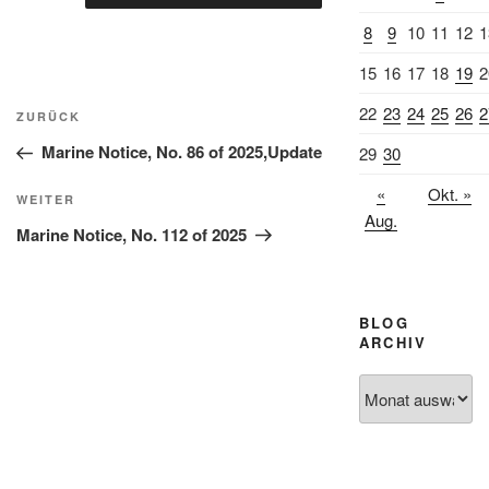
8
9
10
11
12
1
15
16
17
18
19
2
Beitragsnavigation
22
23
24
25
26
2
Vorheriger
ZURÜCK
Beitrag
Marine Notice, No. 86 of 2025,Update
29
30
«
Okt. »
Nächster
WEITER
Aug.
Beitrag
Marine Notice, No. 112 of 2025
BLOG
ARCHIV
Blog
Archiv