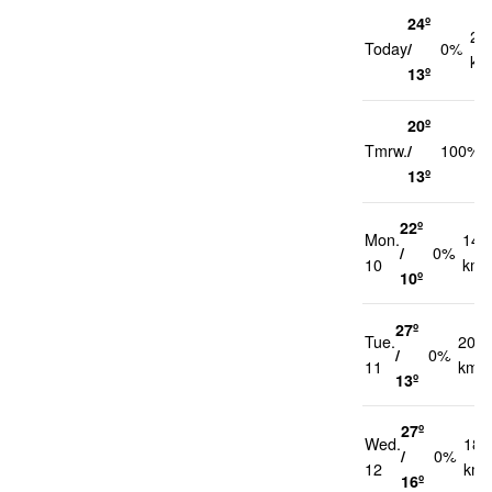
24º
20
Today
/
0%
km
13º
20º
Tmrw.
/
100%
13º
22º
Mon.
14
/
0%
10
km/
10º
27º
Tue.
20
/
0%
11
km/h
13º
27º
Wed.
18
/
0%
12
km/
16º