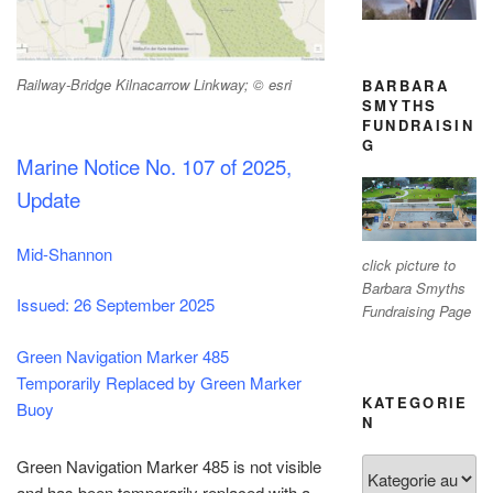
Railway-Bridge Kilnacarrow Linkway; © esri
BARBARA
SMYTHS
FUNDRAISIN
G
Marine Notice No. 107 of 2025,
Update
Mid-Shannon
click picture to
Barbara Smyths
I
ssued: 26 September 2025
Fundraising Page
Green Navigation Marker 485
Temporarily Replaced by Green
Marker
KATEGORIE
Buoy
N
Kategorien
Green Navigation Marker 485 is not visible
and has been temporarily replaced with a