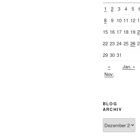
1
2
3
4
5
8
9
10
11
12
1
15
16
17
18
19
2
22
23
24
25
26
2
29
30
31
«
Jan. »
Nov.
BLOG
ARCHIV
Blog
Archiv