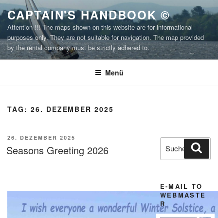
Zum
CAPTAIN'S HANDBOOK ©
Inhalt
Attention !!! The maps shown on this website are for informational
springen
purposes only. They are not suitable for navigation. The map provided
by the rental company must be strictly adhered to.
Menü
TAG:
26. DEZEMBER 2025
VERÖFFENTLICHT
26. DEZEMBER 2025
Suchen
Suc
AM
Seasons Greeting 2026
nach:
E-MAIL TO
WEBMASTE
R