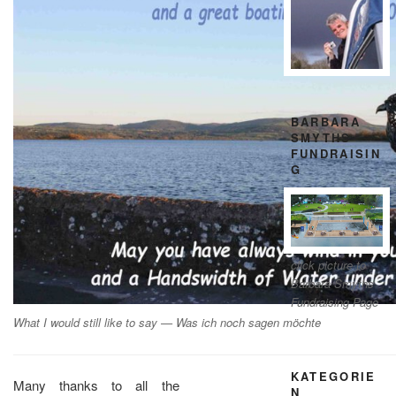
BARBARA
SMYTHS
FUNDRAISIN
G
click picture to
Barbara Smyths
Fundraising Page
What I would still like to say — Was ich noch sagen möchte
KATEGORIE
Many thanks to all the
N