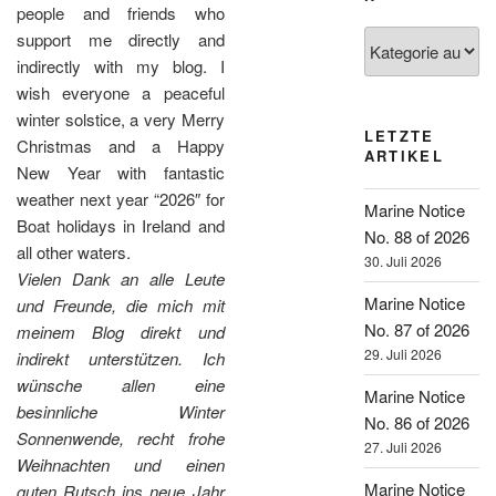
people and friends who
Kategorien
support me directly and
indirectly with my blog. I
wish everyone a peaceful
winter solstice, a very Merry
LETZTE
Christmas and a Happy
ARTIKEL
New Year with fantastic
weather next year “2026″ for
Marine Notice
Boat holidays in Ireland and
No. 88 of 2026
all other waters.
30. Juli 2026
Vielen Dank an alle Leute
Marine Notice
und Freunde, die mich mit
No. 87 of 2026
meinem Blog direkt und
29. Juli 2026
indirekt unterstützen. Ich
wünsche allen eine
Marine Notice
besinnliche Winter
No. 86 of 2026
Sonnenwende, recht frohe
27. Juli 2026
Weihnachten und einen
Marine Notice
guten Rutsch ins neue Jahr