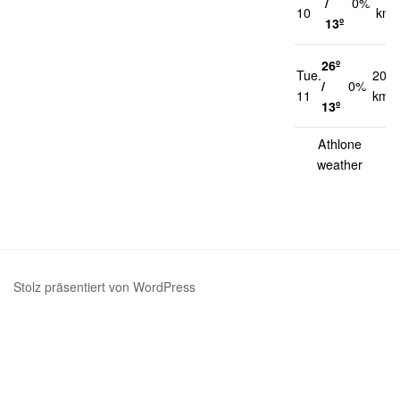
/
0%
10
km/
13º
26º
Tue.
20
/
0%
11
km/h
13º
Athlone
weather
Stolz präsentiert von WordPress