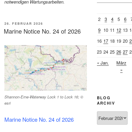
notwendigen Wartungsarbeiten.
2
3
4
5
6
VERÖFFENTLICHT
26. FEBRUAR 2026
AM
Marine Notice No. 24 of 2026
9
10
11
12
13
1
16
17
18
19
20
2
23
24
25
26
27
2
« Jan.
März
»
Shannon-Erne-Waterway Lock 1 to Lock 16; ©
BLOG
ARCHIV
esri
Blog
Marine Notice No. 24 of 2026
Archiv