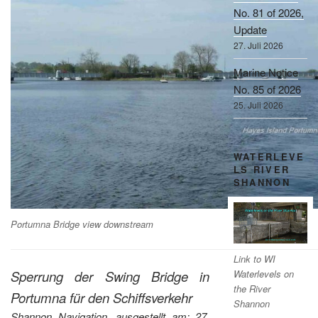
No. 81 of 2026,
Update
27. Juli 2026
Marine Notice
No. 85 of 2026
25. Juli 2026
WATERLEVE
LS RIVER
SHANNON
Portumna Bridge view downstream
Link to WI
Waterlevels on
Sperrung der Swing Bridge in
the River
Portumna für den Schiffsverkehr
Shannon
Shannon Navigation, ausgestellt am: 27.