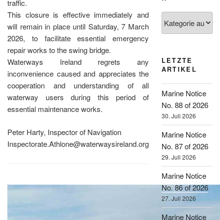
traffic.
This closure is effective immediately and
Kategorien
will remain in place until Saturday, 7 March
2026, to facilitate essential emergency
repair works to the swing bridge.
LETZTE
Waterways Ireland regrets any
ARTIKEL
inconvenience caused and appreciates the
cooperation and understanding of all
Marine Notice
waterway users during this period of
No. 88 of 2026
essential maintenance works.
30. Juli 2026
Peter Harty, Inspector of Navigation
Marine Notice
Inspectorate.Athlone@waterwaysireland.org
No. 87 of 2026
29. Juli 2026
Marine Notice
No. 86 of 2026
27. Juli 2026
Marine Notice