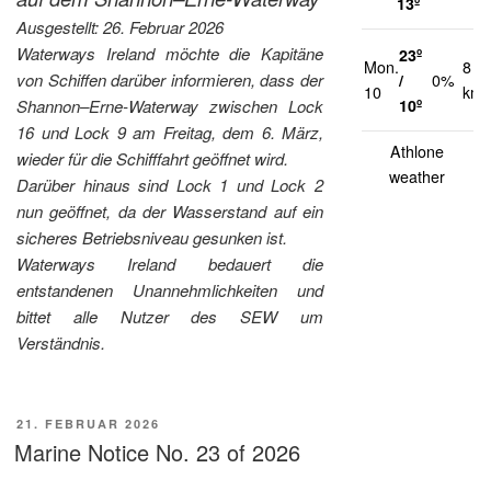
13º
Ausgestellt: 26. Februar 2026
Waterways Ireland möchte die Kapitäne
23º
Mon.
8
von Schiffen darüber informieren, dass der
/
0%
10
km/
10º
Shannon–Erne-Waterway zwischen Lock
16 und Lock 9 am Freitag, dem 6. März,
Athlone
wieder für die Schifffahrt geöffnet wird.
weather
Darüber hinaus sind Lock 1 und Lock 2
nun geöffnet, da der Wasserstand auf ein
sicheres Betriebsniveau gesunken ist.
Waterways Ireland bedauert die
entstandenen Unannehmlichkeiten und
bittet alle Nutzer des SEW um
Verständnis.
VERÖFFENTLICHT
21. FEBRUAR 2026
AM
Marine Notice No. 23 of 2026