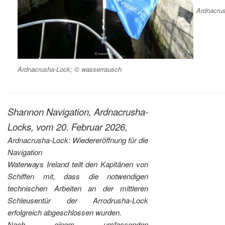
Ardnacru
Ardnacrusha-Lock; © wasserrausch
Shannon Navigation, Ardnacrusha-
Locks, vom 20. Februar 2026,
Ardnacrusha-Lock: Wiedereröffnung für die
Navigation
Waterways Ireland teilt den Kapitänen von
Schiffen mit, dass die notwendigen
technischen Arbeiten an der mittleren
Schleusentür der Arrodrusha-Lock
erfolgreich abgeschlossen wurden.
Nach einem umfassenden