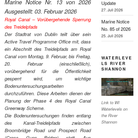
Marine Notice Nr. 13 von 2026
Update
Ausgestellt: 03. Februar 2026
27. Juli 2026
Royal Canal – Vorübergehende Sperrung
Marine Notice
des Treidelpfads
No. 85 of 2026
Der Stadtrat von Dublin teilt über sein
25. Juli 2026
Active Travel Programme Office mit, dass
ein Abschnitt des Treidelpfads am Royal
Canal vom Montag, 9. Februar, bis Freitag,
WATERLEVE
20. Februar (einschließlich),
LS RIVER
SHANNON
vorübergehend für die Öffentlichkeit
gesperrt wird, um wichtige
Bodenuntersuchungsarbeiten
durchzuführen. Diese Arbeiten dienen der
Planung der Phase 4 des Royal Canal
Link to WI
Greenway Scheme.
Waterlevels on
Die Bodenuntersuchungen finden entlang
the River
Shannon
des Kanal-Treidelpfads zwischen
Broombridge Road und Prospect Road
(Cross Guns Bridge) statt. Aus