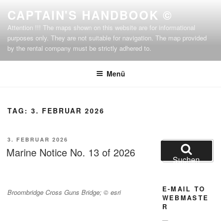
Zum
CAPTAIN'S HANDBOOK ©
Inhalt
Attention !!! The maps shown on this website are for informational
springen
purposes only. They are not suitable for navigation. The map provided
by the rental company must be strictly adhered to.
Menü
TAG:
3. FEBRUAR 2026
VERÖFFENTLICHT
3. FEBRUAR 2026
Suchen
AM
Marine Notice No. 13 of 2026
nach:
Suchen
E-MAIL TO
Broombridge Cross Guns Bridge; © esri
WEBMASTE
R