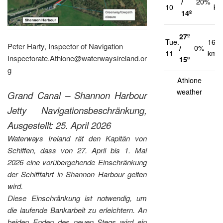
/
20%
10
km
14º
27º
Tue.
16
Peter Harty, Inspector of Navigation
/
0%
11
km/h
Inspectorate.Athlone@waterwaysireland.or
15º
g
Athlone
weather
Grand Canal – Shannon Harbour
Jetty Navigationsbeschränkung,
Ausgestellt: 25. April 2026
Waterways Ireland rät den Kapitän von
Schiffen, dass von 27. April bis 1. Mai
2026 eine vorübergehende Einschränkung
der Schifffahrt in Shannon Harbour gelten
wird.
Diese Einschränkung ist notwendig, um
die laufende Bankarbeit zu erleichtern. An
beiden Enden des neuen Stegs wird ein