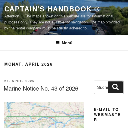
Zum
CAPTAIN'S HANDBOOK ©
Inhalt
Attention !!! The maps shown on this website are for informational
springen
purposes only. They are not suitable for navigation. The map provided
by the rental company must be strictly adhered to.
Menü
MONAT:
APRIL 2026
VERÖFFENTLICHT
27. APRIL 2026
Suchen
Suc
AM
Marine Notice No. 43 of 2026
nach:
E-MAIL TO
WEBMASTE
R