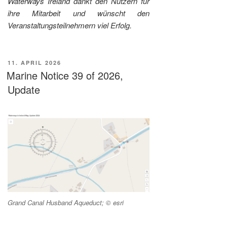
Waterways Ireland dankt den Nutzern für
ihre Mitarbeit und wünscht den
Veranstaltungsteilnehmern viel Erfolg.
VERÖFFENTLICHT
11. APRIL 2026
AM
Marine Notice 39 of 2026,
Update
Grand Canal Husband Aqueduct; © esri