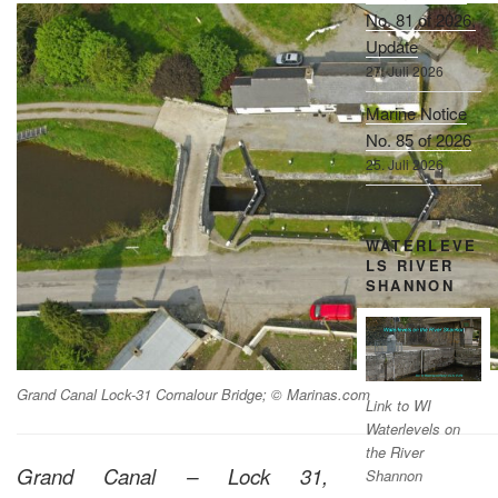
No. 81 of 2026,
Update
27. Juli 2026
Marine Notice
No. 85 of 2026
25. Juli 2026
WATERLEVE
LS RIVER
SHANNON
Grand Canal Lock-31 Cornalour Bridge; © Marinas.com
Link to WI
Waterlevels on
the River
Grand Canal – Lock 31,
Shannon