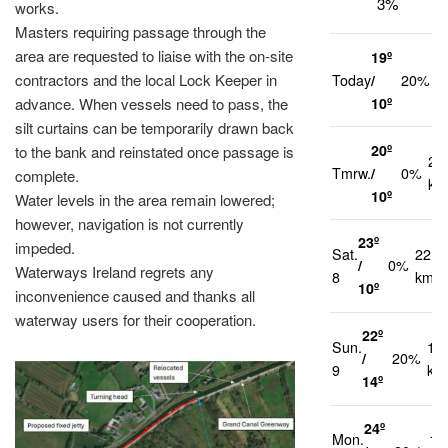
3%
works.
Masters requiring passage through the
area are requested to liaise with the on-site
19º
1
contractors and the local Lock Keeper in
Today
/
20%
k
10º
advance. When vessels need to pass, the
silt curtains can be temporarily drawn back
20º
to the bank and reinstated once passage is
21
Tmrw.
/
0%
complete.
km
10º
Water levels in the area remain lowered;
however, navigation is not currently
23º
impeded.
Sat.
22
/
0%
Waterways Ireland regrets any
8
km/h
10º
inconvenience caused and thanks all
waterway users for their cooperation.
22º
Sun.
14
/
20%
9
km
14º
24º
Mon.
10