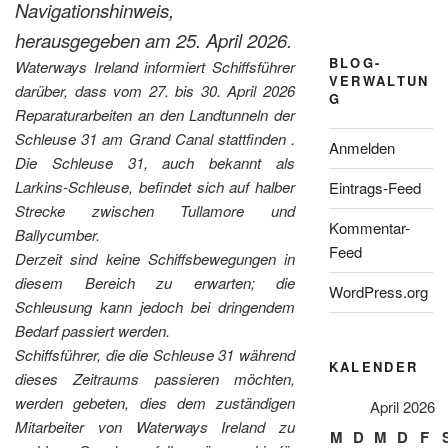
Navigationshinweis,
herausgegeben am 25. April 2026.
BLOG-
Waterways Ireland informiert Schiffsführer
VERWALTUN
darüber, dass vom 27. bis 30. April 2026
G
Reparaturarbeiten an den Landtunneln der
Schleuse 31 am Grand Canal stattfinden .
Anmelden
Die Schleuse 31, auch bekannt als
Larkins-Schleuse, befindet sich auf halber
Eintrags-Feed
Strecke zwischen Tullamore und
Kommentar-
Ballycumber.
Feed
Derzeit sind keine Schiffsbewegungen in
diesem Bereich zu erwarten; die
WordPress.org
Schleusung kann jedoch bei dringendem
Bedarf passiert werden.
Schiffsführer, die die Schleuse 31 während
KALENDER
dieses Zeitraums passieren möchten,
werden gebeten, dies dem zuständigen
April 2026
Mitarbeiter von Waterways Ireland zu
M
D
M
D
F