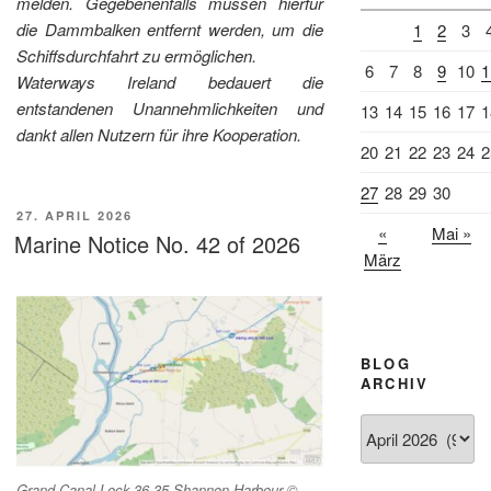
melden. Gegebenenfalls müssen hierfür
die Dammbalken entfernt werden, um die
1
2
3
Schiffsdurchfahrt zu ermöglichen.
6
7
8
9
10
1
Waterways Ireland bedauert die
entstandenen Unannehmlichkeiten und
13
14
15
16
17
1
dankt allen Nutzern für ihre Kooperation.
20
21
22
23
24
2
27
28
29
30
VERÖFFENTLICHT
27. APRIL 2026
«
Mai »
AM
Marine Notice No. 42 of 2026
März
BLOG
ARCHIV
Blog
Archiv
Grand Canal Lock-36 35 Shannon Harbour ©