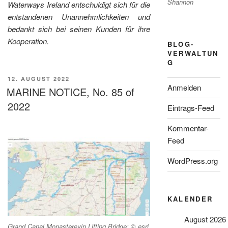
Shannon
Waterways Ireland entschuldigt sich für die
entstandenen Unannehmlichkeiten und
bedankt sich bei seinen Kunden für ihre
Kooperation.
BLOG-
VERWALTUN
G
VERÖFFENTLICHT
12. AUGUST 2022
Anmelden
AM
MARINE NOTICE, No. 85 of
2022
Eintrags-Feed
Kommentar-
Feed
WordPress.org
KALENDER
August 2026
Grand Canal Monasterevin Lifting Bridge; © esri