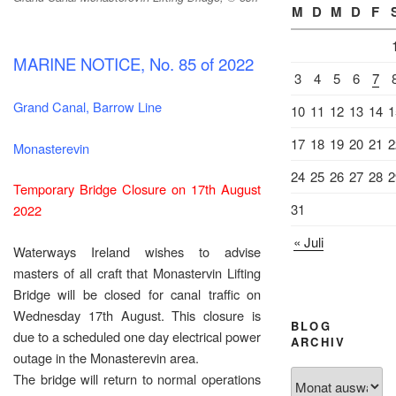
M
D
M
D
F
MARINE NOTICE, No. 85 of 2022
3
4
5
6
7
Grand Canal, Barrow Line
10
11
12
13
14
1
17
18
19
20
21
2
Monasterevin
24
25
26
27
28
2
Temporary Bridge Closure on 17th August
31
2022
« Juli
Waterways Ireland wishes to advise
masters of all craft that Monastervin Lifting
Bridge will be closed for canal traffic on
Wednesday 17th August. This closure is
BLOG
due to a scheduled one day electrical power
ARCHIV
outage in the Monasterevin area.
Blog
The bridge will return to normal operations