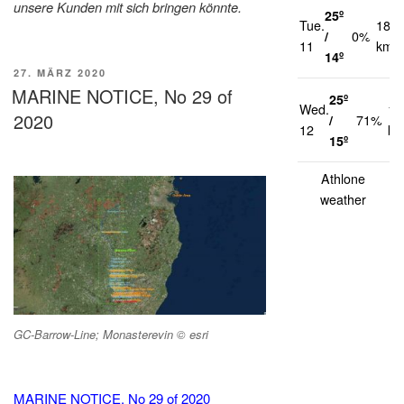
unsere Kunden mit sich bringen könnte.
25º
Tue.
18
/
0%
11
km/h
14º
VERÖFFENTLICHT
27. MÄRZ 2020
AM
MARINE NOTICE, No 29 of
25º
Wed.
17
2020
/
71%
12
km
15º
Athlone
weather
GC-Barrow-Line; Monasterevin © esri
MARINE NOTICE, No 29 of 2020