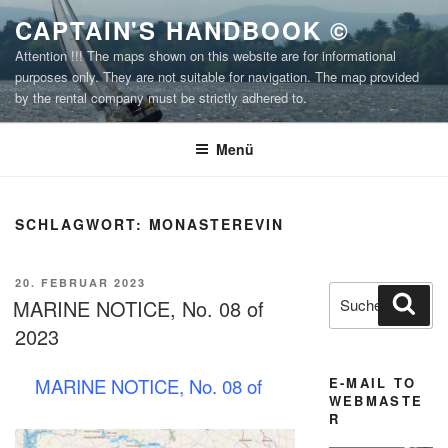
Zum
CAPTAIN'S HANDBOOK ©
Inhalt
Attention !!! The maps shown on this website are for informational
springen
purposes only. They are not suitable for navigation. The map provided
by the rental company must be strictly adhered to.
Menü
SCHLAGWORT:
MONASTEREVIN
VERÖFFENTLICHT
20. FEBRUAR 2023
Suchen
Suc
AM
MARINE NOTICE, No. 08 of
nach:
2023
E-MAIL TO
MARINE NOTICE, No. 08 of
WEBMASTE
R