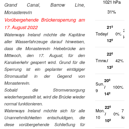
1021 hPa
Grand Canal, Barrow Line,
31%
Monasterevin
Vorübergehende Brückensperrung am
17. August 2022
21º
21
Today
/
0%
Waterways Ireland möchte die Kapitäne
km
12º
aller Wasserfahrzeuge darauf hinweisen,
dass die Monasterevin Hebebrücke am
22º
Mittwoch, den 17. August, für den
2
Tmrw.
/
42%
Kanalverkehr gesperrt wird. Grund für die
k
13º
Sperrung ist ein geplanter eintägiger
Stromausfall in der Gegend von
20º
Monasterevin.
Sun.
2
/
100%
Sobald die Stromversorgung
9
k
14º
wiederhergestellt ist, wird die Brücke wieder
normal funktionieren.
22º
Waterways Ireland möchte sich für alle
Mon.
7
/
0%
10
km/
Unannehmlichkeiten entschuldigen, die
10º
diese vorübergehende Schließung für