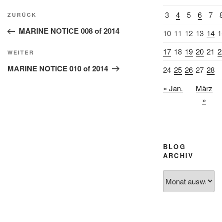
Beitragsnavigation
3
4
5
6
7
Vorheriger
ZURÜCK
Beitrag
MARINE NOTICE 008 of 2014
10
11
12
13
14
1
17
18
19
20
21
2
Nächster
WEITER
Beitrag
MARINE NOTICE 010 of 2014
24
25
26
27
28
« Jan.
März
»
BLOG
ARCHIV
Blog
Archiv