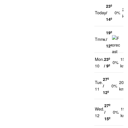
23º
22
Today
/
0%
km
14º
19º
Tmrw.
/
1
12º
Mon.
23º
15
0%
10
/ 9º
km/
27º
Tue.
20
/
0%
11
km/h
12º
27º
Wed.
19
/
0%
12
km/
15º