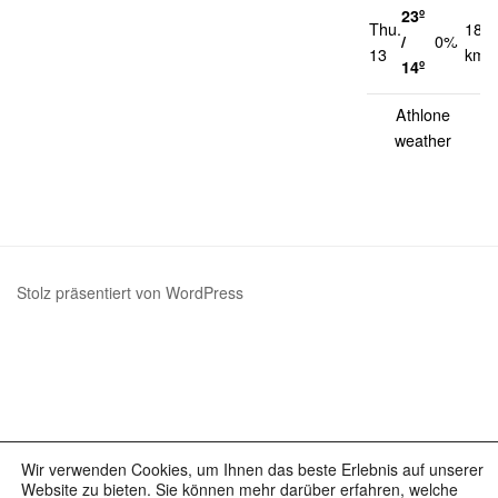
23º
Thu.
18
/
0%
13
km/
14º
Athlone
weather
Stolz präsentiert von WordPress
Wir verwenden Cookies, um Ihnen das beste Erlebnis auf unserer
Website zu bieten. Sie können mehr darüber erfahren, welche