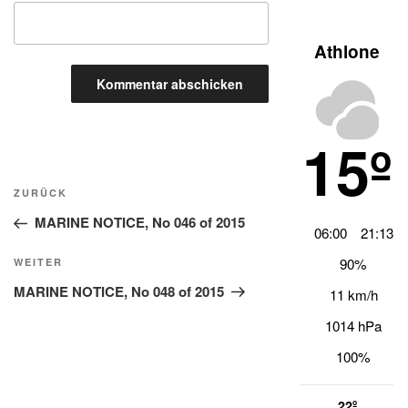
Athlone
15º
Beitragsnavigation
Vorheriger
ZURÜCK
Beitrag
MARINE NOTICE, No 046 of 2015
06:00
21:13
Nächster
90%
WEITER
Beitrag
MARINE NOTICE, No 048 of 2015
11 km/h
1014 hPa
100%
22º