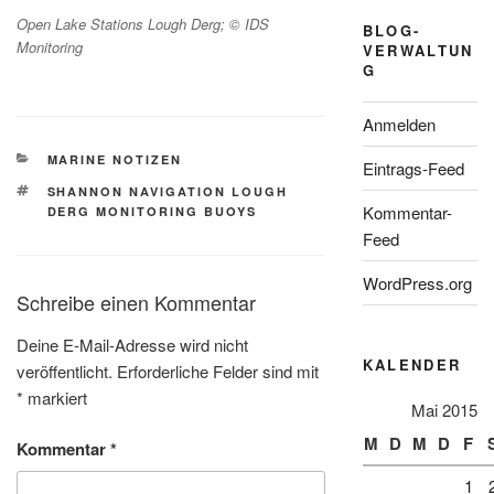
Open Lake Stations Lough Derg; © IDS
BLOG-
Monitoring
VERWALTUN
G
Anmelden
KATEGORIEN
MARINE NOTIZEN
Eintrags-Feed
SCHLAGWÖRTER
SHANNON NAVIGATION LOUGH
Kommentar-
DERG MONITORING BUOYS
Feed
WordPress.org
Schreibe einen Kommentar
Deine E-Mail-Adresse wird nicht
KALENDER
veröffentlicht.
Erforderliche Felder sind mit
*
markiert
Mai 2015
M
D
M
D
F
Kommentar
*
1