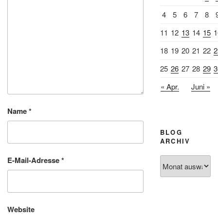
4
5
6
7
8
11
12
13
14
15
1
18
19
20
21
22
2
25
26
27
28
29
3
« Apr.
Juni »
Name
*
BLOG
ARCHIV
E-Mail-Adresse
*
Blog
Archiv
Website