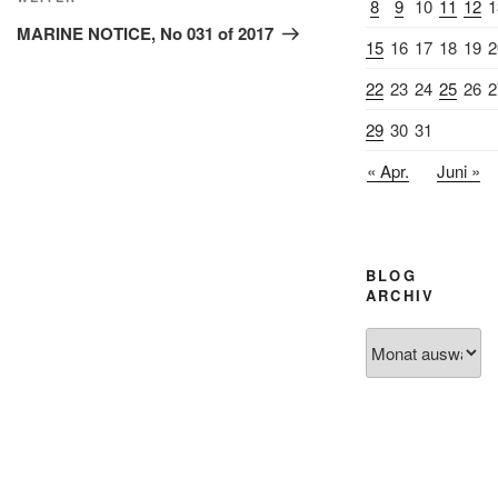
8
9
10
11
12
1
Beitrag
MARINE NOTICE, No 031 of 2017
15
16
17
18
19
2
22
23
24
25
26
2
29
30
31
« Apr.
Juni »
BLOG
ARCHIV
Blog
Archiv