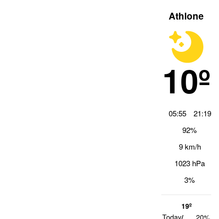
Athlone
10º
05:55
21:19
92%
9 km/h
1023 hPa
3%
19º
1
Today
/
20%