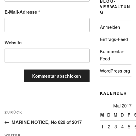
BLOG-
VERWALTUN
E-Mail-Adresse
*
G
Anmelden
Eintrags-Feed
Website
Kommentar-
Feed
WordPress.org
KALENDER
Mai 2017
Beitragsnavigation
Vorheriger
ZURÜCK
M
D
M
D
F
Beitrag
MARINE NOTICE, No 029 of 2017
1
2
3
4
5
Nächster
WEITER