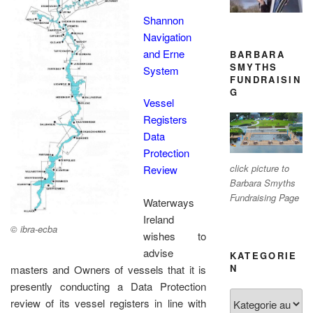
Shannon
Navigation
and Erne
BARBARA
SMYTHS
System
FUNDRAISIN
G
Vessel
Registers
Data
Protection
click picture to
Review
Barbara Smyths
Fundraising Page
Waterways
Ireland
© ibra-ecba
wishes to
advise
KATEGORIE
N
masters and Owners of vessels that it is
presently conducting a Data Protection
Kategorien
review of its vessel registers in line with