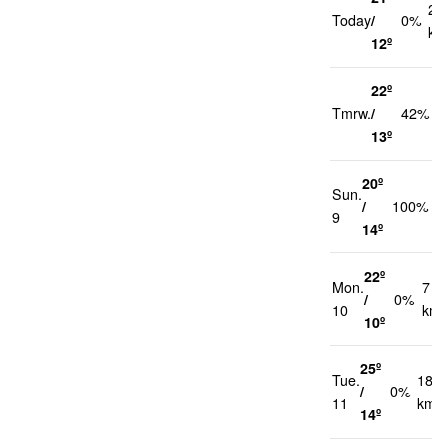
21
Today
/
0%
km
12º
22º
2
Tmrw.
/
42%
k
13º
20º
Sun.
2
/
100%
9
k
14º
22º
Mon.
7
/
0%
10
km/
10º
25º
Tue.
18
/
0%
11
km/h
14º