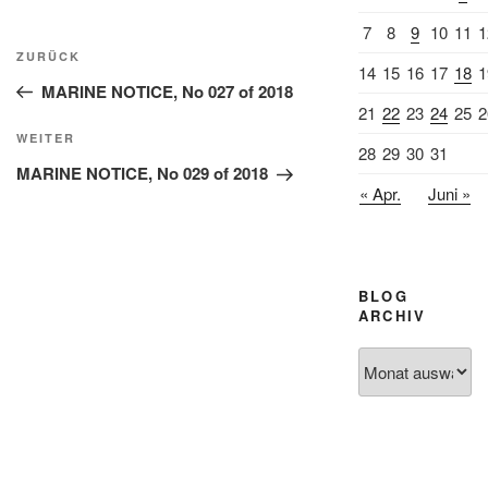
7
8
9
10
11
1
Beitragsnavigation
Vorheriger
ZURÜCK
14
15
16
17
18
1
Beitrag
MARINE NOTICE, No 027 of 2018
21
22
23
24
25
2
Nächster
WEITER
28
29
30
31
Beitrag
MARINE NOTICE, No 029 of 2018
« Apr.
Juni »
BLOG
ARCHIV
Blog
Archiv