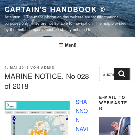
Zum
CAPTAIN'S HANDBOOK ©
Inhalt
Attention !!! The maps shown on this website are for informational
springen
purposes only. They are not suitable for navigation. The map provided
by the rental company must be strictly adhered to.
Menü
VERÖFFENTLICHT
4. MAI 2018
VON
ADMIN
Suchen
Suc
AM
MARINE NOTICE, No 028
nach:
of 2018
E-MAIL TO
SHA
WEBMASTE
R
NNO
N
NAVI