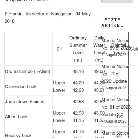
P Harkin, Inspector of Navigation, 04 May
LETZTE
2018
ARTIKEL
Ordinary
Daily
Marine Notice
Summer
Water
Rainfall
No. 89 of 2026
Sill
Slu
Level
Level
(mm.)
7. August 2026
(m.)
(m.)
Marine Notice
Drumshambo (L-Allen)
48.16
49.00
No. 17 of
2026:Update
Upper
44.20
44.24
Clarendon Lock
7. August 2026
Lower
42.98
43.21
Marine Notice
Jamestown Sluices
42.98
42.99
No. 81 of 2026,
Upper
42.98
43.00
Update 2.0
Albert Lock
3,8
Lower
41.15
41.25
7. August 2026
Upper
41.15
41.13
Marine Notice
Roosky Lock
3,0