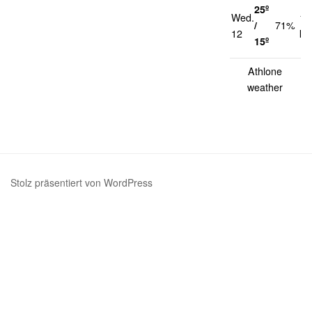
25º
Wed.
17
/
71%
12
km
15º
Athlone
weather
Stolz präsentiert von WordPress