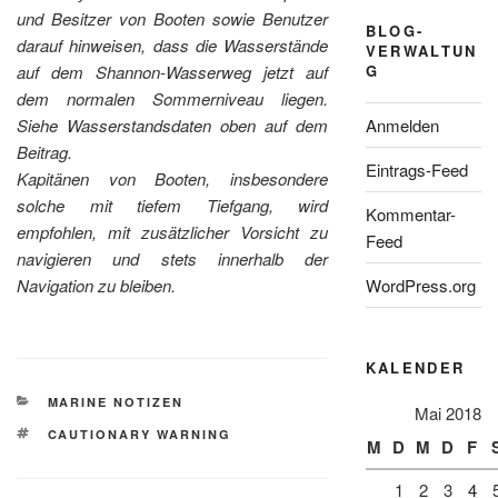
und Besitzer von Booten sowie Benutzer
BLOG-
darauf hinweisen, dass die Wasserstände
VERWALTUN
G
auf dem Shannon-Wasserweg jetzt auf
dem normalen Sommerniveau liegen.
Anmelden
Siehe Wasserstandsdaten oben auf dem
Beitrag.
Eintrags-Feed
Kapitänen von Booten, insbesondere
solche mit tiefem Tiefgang, wird
Kommentar-
empfohlen, mit zusätzlicher Vorsicht zu
Feed
navigieren und stets innerhalb der
WordPress.org
Navigation zu bleiben.
KALENDER
KATEGORIEN
MARINE NOTIZEN
Mai 2018
SCHLAGWÖRTER
CAUTIONARY WARNING
M
D
M
D
F
1
2
3
4