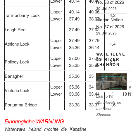
Lower
40.14
40.49
No. 88 of 2026
30. Juli 2026
Upper
40.14
40.06
Tarmonbarry Lock
4,2
Lower
37.49
38.07
Marine Notice
No. 87 of 2026
Lough Ree
37.49
37.92
29. Juli 2026
Upper
37.49
37.79
Athlone Lock
1,4
Lower
35.36
36.14
WATERLEVE
Upper
37.00
37.76
LS RIVER
Pollboy Lock
2,7
SHANNON
Lower
35.35
35.95
Banagher
35.36
35.37
0,5
Upper
35.36
34.99
12 M
Victoria Lock
1,1
Lower
33.38
33.44
18 
Link to WI
Waterlevels on
Portumna Bridge
33.38
33.37
1,6
the River
Shannon
Eindringliche WARNUNG
Waterways Ireland möchte die Kapitäne