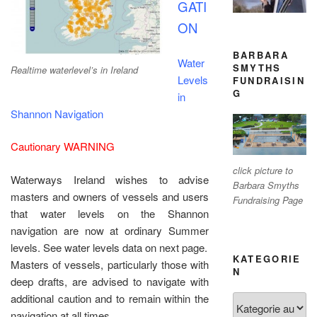
GATI
ON
BARBARA
Water
SMYTHS
Realtime waterlevel’s in Ireland
Levels
FUNDRAISIN
G
in
Shannon Navigation
Cautionary WARNING
click picture to
Waterways Ireland wishes to advise
Barbara Smyths
masters and owners of vessels and users
Fundraising Page
that water levels on the Shannon
navigation are now at ordinary Summer
levels. See water levels data on next page.
KATEGORIE
Masters of vessels, particularly those with
N
deep drafts, are advised to navigate with
additional caution and to remain within the
Kategorien
navigation at all times.