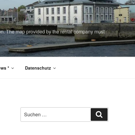
tion. The map provided by the rental company must
ws *
Datenschutz
Suchen
Suchen
nach: