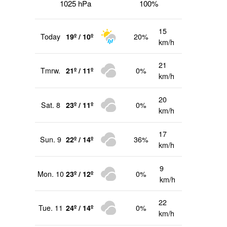
1025 hPa
100%
15
Today
19º / 10º
20%
km/h
21
Tmrw.
21º / 11º
0%
km/h
20
Sat. 8
23º / 11º
0%
km/h
17
Sun. 9
22º / 14º
36%
km/h
9
Mon. 10
23º / 12º
0%
km/h
22
Tue. 11
24º / 14º
0%
km/h