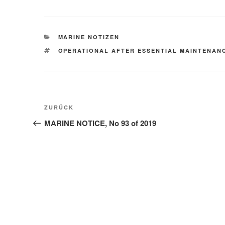
KATEGORIEN
MARINE NOTIZEN
SCHLAGWÖRTER
OPERATIONAL AFTER ESSENTIAL MAINTENAN
Beitragsnavigation
Vorheriger
ZURÜCK
Beitrag
MARINE NOTICE, No 93 of 2019