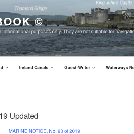
BOOK ©
or informational purposes only. They are not suitable for naviga
nd
Ireland Canals
Guest-Writer
Waterways Ne
19 Updated
MARINE NOTICE, No. 83 of 2019