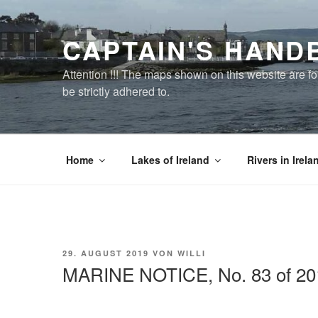
Zum
Inhalt
CAPTAIN'S HAND
springen
Attention !!! The maps shown on this website are f
be strictly adhered to.
Home
Lakes of Ireland
Rivers in Irela
VERÖFFENTLICHT
29. AUGUST 2019
VON
WILLI
AM
MARINE NOTICE, No. 83 of 20