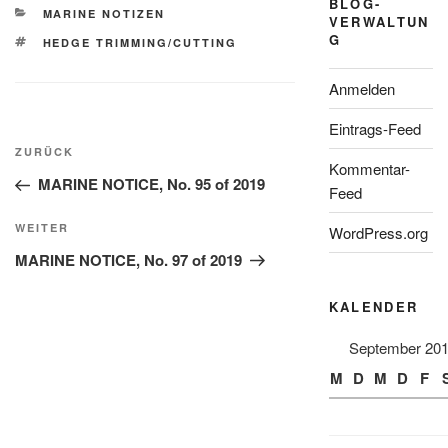
BLOG-
KATEGORIEN
MARINE NOTIZEN
VERWALTUN
G
SCHLAGWÖRTER
HEDGE TRIMMING/CUTTING
Anmelden
Eintrags-Feed
Beitragsnavigation
Vorheriger
ZURÜCK
Kommentar-
Beitrag
MARINE NOTICE, No. 95 of 2019
Feed
Nächster
WEITER
WordPress.org
Beitrag
MARINE NOTICE, No. 97 of 2019
KALENDER
September 20
M
D
M
D
F