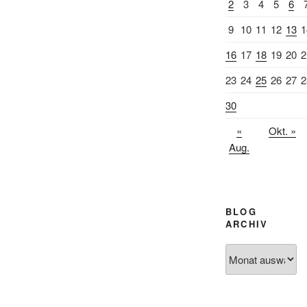
2
3
4
5
6
9
10
11
12
13
1
16
17
18
19
20
2
23
24
25
26
27
2
30
«
Okt. »
Aug.
BLOG
ARCHIV
Blog
Archiv