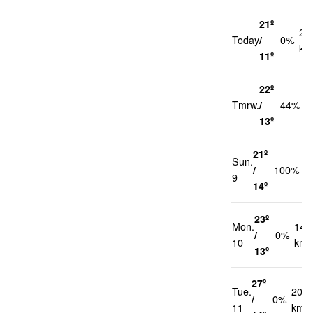
21º
20
Today
/
0%
km
11º
22º
2
Tmrw.
/
44%
k
13º
21º
Sun.
2
/
100%
9
k
14º
23º
Mon.
14
/
0%
10
km/
13º
27º
Tue.
20
/
0%
11
km/h