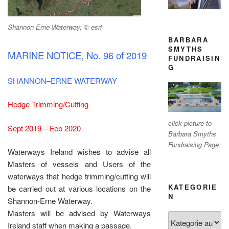
Shannon Erne Waterway; © esri
BARBARA
SMYTHS
MARINE NOTICE, No. 96 of 2019
FUNDRAISIN
G
SHANNON–ERNE WATERWAY
Hedge Trimming/Cutting
click picture to
Sept 2019 – Feb 2020
Barbara Smyths
Fundraising Page
Waterways Ireland wishes to advise all
Masters of vessels and Users of the
waterways that hedge trimming/cutting will
KATEGORIE
be carried out at various locations on the
N
Shannon-Erne Waterway.
Masters will be advised by Waterways
Kategorien
Ireland staff when making a passage.