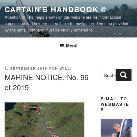
Zum
CAPTAIN'S HANDBOOK ©
Inhalt
Attention !!! The maps shown on this website are for informational
springen
purposes only. They are not suitable for navigation. The map provided
by the rental company must be strictly adhered to.
Menü
VERÖFFENTLICHT
6. SEPTEMBER 2019
VON
WILLI
Suchen
Suc
AM
MARINE NOTICE, No. 96
nach:
of 2019
E-MAIL TO
WEBMASTE
R