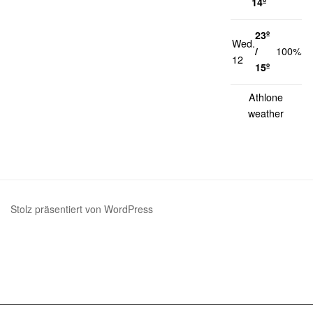
14º
23º
Wed.
1
/
100%
12
k
15º
Athlone
weather
Stolz präsentiert von WordPress