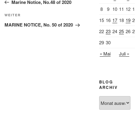
Beitrag
Marine Notice, No.48 of 2020
8
9
10
11
12
1
Nächster
WEITER
15
16
17
18
19
2
Beitrag
MARINE NOTICE, No. 50 of 2020
22
23
24
25
26
2
29
30
« Mai
Juli »
BLOG
ARCHIV
Blog
Archiv