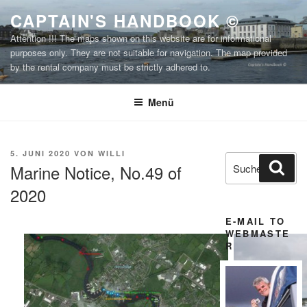
Zum
CAPTAIN'S HANDBOOK ©
Inhalt
Attention !!! The maps shown on this website are for informational
springen
purposes only. They are not suitable for navigation. The map provided
by the rental company must be strictly adhered to.
Menü
VERÖFFENTLICHT
5. JUNI 2020
VON
WILLI
Suchen
Suc
AM
Marine Notice, No.49 of
nach:
2020
E-MAIL TO
WEBMASTE
R