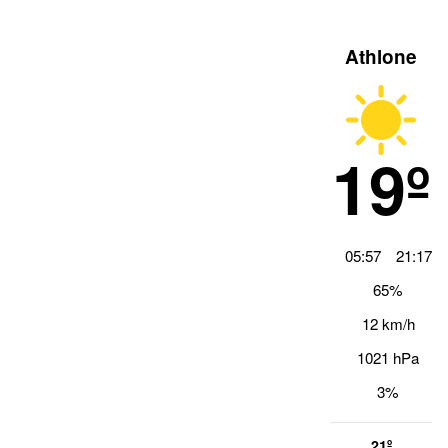
Athlone
19º
05:57
21:17
65%
12 km/h
1021 hPa
3%
21º