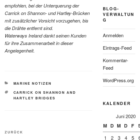
empfohlen, bei der Unterquerung der
BLOG-
Carrick on Shannon- und Hartley-Brücken
VERWALTUN
G
mit zusätzlicher Vorsicht vorzugehen, bis
die Drähte entfernt sind.
Anmelden
Waterways Ireland dankt seinen Kunden
für ihre Zusammenarbeit in dieser
Eintrags-Feed
Angelegenheit.
Kommentar-
Feed
WordPress.org
KATEGORIEN
MARINE NOTIZEN
SCHLAGWÖRTER
CARRICK ON SHANNON AND
HARTLEY BRIDGES
KALENDER
Juni 2020
M
D
M
D
F
Beitragsnavigation
Vorheriger
ZURÜCK
1
2
3
4
5