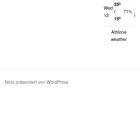
25º
Wed.
17
/
71%
12
km
15º
Athlone
weather
Stolz präsentiert von WordPress