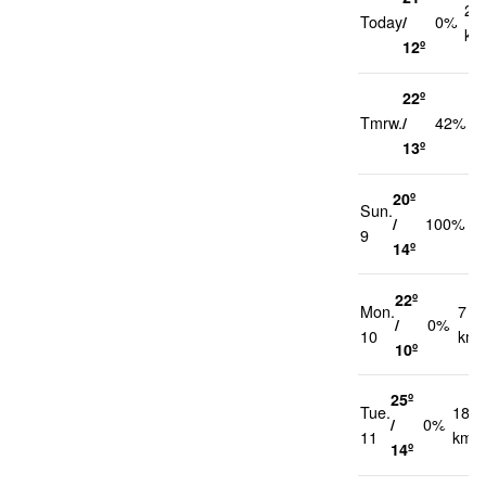
21
Today
/
0%
km
12º
22º
2
Tmrw.
/
42%
k
13º
20º
Sun.
2
/
100%
9
k
14º
22º
Mon.
7
/
0%
10
km/
10º
25º
Tue.
18
/
0%
11
km/h
14º