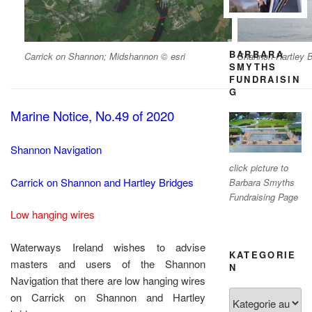
BARBARA
Carrick on Shannon; Midshannon © esri
Shannon-Hartley 
SMYTHS
FUNDRAISIN
G
Marine Notice, No.49 of 2020
Shannon Navigation
click picture to
Carrick on Shannon and Hartley Bridges
Barbara Smyths
Fundraising Page
Low hanging wires
Waterways Ireland wishes to advise
KATEGORIE
masters and users of the Shannon
N
Navigation that there are low hanging wires
Kategorien
on Carrick on Shannon and Hartley