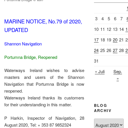
3
4
5
6
7
MARINE NOTICE, No.79 of 2020,
UPDATED
10
11
12
13
14
1
17
18
19
20
21
2
Shannon Navigation
24
25
26
27
28
2
Portumna Bridge, Reopened
31
Waterways Ireland wishes to advise
« Juli
Sep.
masters and users of the Shannon
»
Navigation that Portumna Bridge is now
reopened.
Waterways Ireland thanks its customers
for their understanding in this matter.
BLOG
ARCHIV
P Harkin, Inspector of Navigation, 28
Blog
August 2020, Tel: + 353 87 9852324