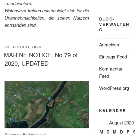
zu erleichtern.
Waterways Ireland entschuldigt sich für die
Unannehmlichkeiten, die seinen Nutzern
BLOG-
VERWALTUN
entstanden sind.
G
Anmelden
VERÖFFENTLICHT
29. AUGUST 2020
AM
MARINE NOTICE, No.79 of
Eintrags-Feed
2020, UPDATED
Kommentar-
Feed
WordPress.org
KALENDER
August 2020
M
D
M
D
F
Portumna Bridge © esri