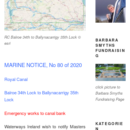
RC Balroe 34th to Ballynacarrigy 35th Lock ©
BARBARA
esri
SMYTHS
FUNDRAISIN
G
MARINE NOTICE, No 80 of 2020
Royal Canal
click picture to
Balroe 34th Lock to Ballynacarrigy 35th
Barbara Smyths
Fundraising Page
Lock
Emergency works to canal bank
KATEGORIE
Waterways Ireland wish to notify Masters
N