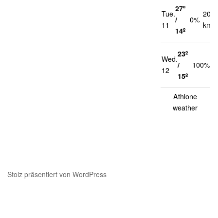
27º
Tue.
20
/
0%
11
km/h
14º
23º
Wed.
1
/
100%
12
k
15º
Athlone
weather
Stolz präsentiert von WordPress