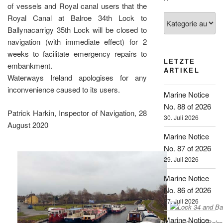
of vessels and Royal canal users that the
Kategorien
Royal Canal at Balroe 34th Lock to
Ballynacarrigy 35th Lock will be closed to
navigation (with immediate effect) for 2
weeks to facilitate emergency repairs to
LETZTE
embankment.
ARTIKEL
Waterways Ireland apologises for any
inconvenience caused to its users.
Marine Notice
No. 88 of 2026
Patrick Harkin, Inspector of Navigation, 28
30. Juli 2026
August 2020
Marine Notice
No. 87 of 2026
29. Juli 2026
Marine Notice
No. 86 of 2026
27. Juli 2026
Marine Notice
Lock 34 and Balro