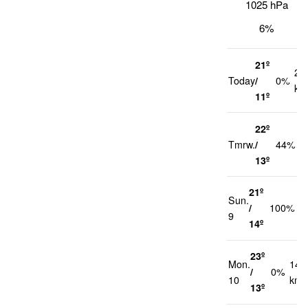
1025 hPa
6%
21º
20
Today
/
0%
km
11º
22º
2
Tmrw.
/
44%
k
13º
21º
Sun.
2
/
100%
9
k
14º
23º
Mon.
14
/
0%
10
km/
13º