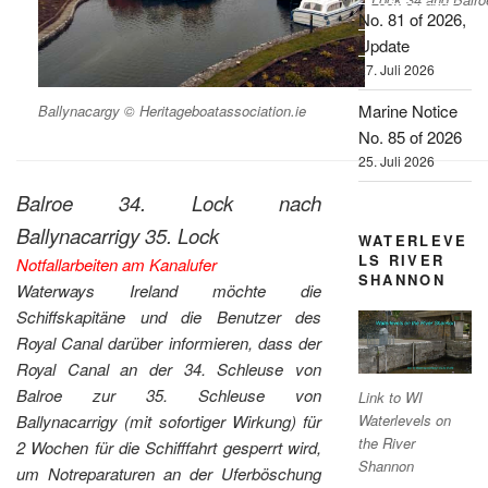
No. 81 of 2026,
Update
27. Juli 2026
Marine Notice
Ballynacargy © Heritageboatassociation.ie
No. 85 of 2026
25. Juli 2026
Balroe 34. Lock nach
Ballynacarrigy 35. Lock
WATERLEVE
LS RIVER
Notfallarbeiten am Kanalufer
SHANNON
Waterways Ireland möchte die
Schiffskapitäne und die Benutzer des
Royal Canal darüber informieren, dass der
Royal Canal an der 34. Schleuse von
Balroe zur 35. Schleuse von
Link to WI
Ballynacarrigy (mit sofortiger Wirkung) für
Waterlevels on
the River
2 Wochen für die Schifffahrt gesperrt wird,
Shannon
um Notreparaturen an der Uferböschung