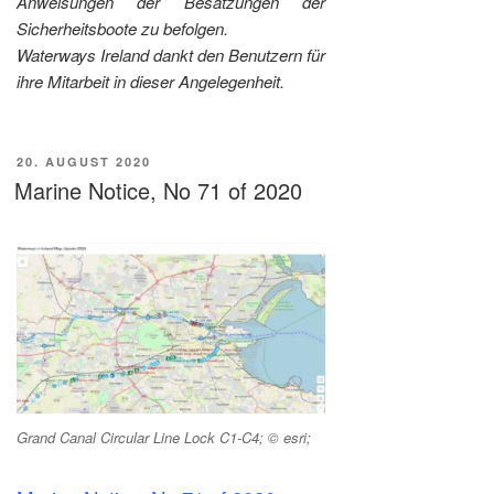
Anweisungen der Besatzungen der
Sicherheitsboote zu befolgen.
Waterways Ireland dankt den Benutzern für
ihre Mitarbeit in dieser Angelegenheit.
VERÖFFENTLICHT
20. AUGUST 2020
AM
Marine Notice, No 71 of 2020
Grand Canal Circular Line Lock C1-C4; © esri;