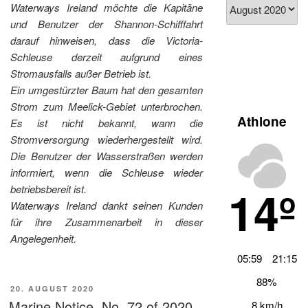
Blog
Waterways Ireland möchte die Kapitäne
Archiv
und Benutzer der Shannon-Schifffahrt
darauf hinweisen, dass die Victoria-
Schleuse derzeit aufgrund eines
Stromausfalls außer Betrieb ist.
Ein umgestürzter Baum hat den gesamten
Strom zum Meelick-Gebiet unterbrochen.
Athlone
Es ist nicht bekannt, wann die
Stromversorgung wiederhergestellt wird.
Die Benutzer der Wasserstraßen werden
informiert, wenn die Schleuse wieder
14º
betriebsbereit ist.
Waterways Ireland dankt seinen Kunden
für ihre Zusammenarbeit in dieser
Angelegenheit.
05:59
21:15
88%
VERÖFFENTLICHT
20. AUGUST 2020
AM
Marine Notice, No. 72 of 2020
8 km/h