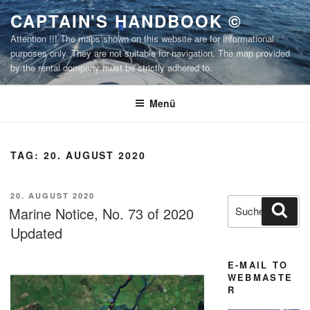
Zum
CAPTAIN'S HANDBOOK ©
Inhalt
Attention !!! The maps shown on this website are for informational
springen
purposes only. They are not suitable for navigation. The map provided
by the rental company must be strictly adhered to.
Menü
TAG:
20. AUGUST 2020
VERÖFFENTLICHT
20. AUGUST 2020
Suchen
Suc
AM
Marine Notice, No. 73 of 2020
nach:
Updated
E-MAIL TO
WEBMASTE
R