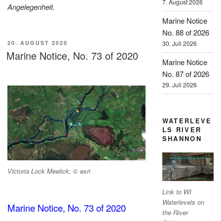
7. August 2026
Angelegenheit.
Marine Notice
No. 88 of 2026
VERÖFFENTLICHT
20. AUGUST 2020
30. Juli 2026
AM
Marine Notice, No. 73 of 2020
Marine Notice
No. 87 of 2026
29. Juli 2026
WATERLEVE
LS RIVER
SHANNON
Victoria Lock Meelick; © esri
Link to WI
Waterlevels on
Marine Notice, No. 73 of 2020
the River