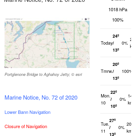
1018 hPa
100%
24º
20
Today
/
0%
km
13º
20º
Tmrw.
/
100%
Portglenone Bridge to Aghahoy Jetty; © esri
13º
22º
Mon.
14
Marine Notice, No. 72 of 2020
/
0%
10
km/
10º
Lower Bann Navigation
27º
Tue.
20
Closure of Navigation
/
0%
11
km/h
13º