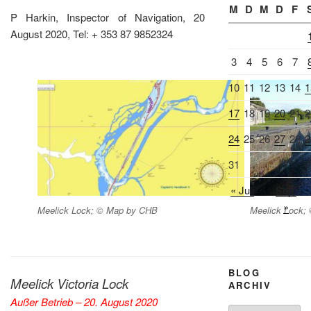
M
D
M
D
F
P Harkin, Inspector of Navigation, 20
August 2020, Tel: + 353 87 9852324
3
4
5
6
7
10
11
12
13
14
1
17
18
19
20
21
2
24
25
26
27
28
2
31
« Juli
Sep.
»
Meelick Lock; © Map by CHB
Meelick Lock;
BLOG
Meelick Victoria Lock
ARCHIV
Außer Betrieb – 20. August 2020