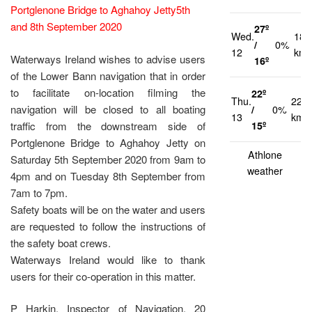
Portglenone Bridge to Aghahoy Jetty
5th
and 8th September 2020
27º
Wed.
18
/
0%
12
km/
Waterways Ireland wishes to advise users
16º
of the Lower Bann navigation that in order
to facilitate on-location filming the
22º
Thu.
22
navigation will be closed to all boating
/
0%
13
km/
traffic from the downstream side of
15º
Portglenone Bridge to Aghahoy Jetty on
Athlone
Saturday 5th September 2020 from 9am to
weather
4pm and on Tuesday 8th September from
7am to 7pm.
Safety boats will be on the water and users
are requested to follow the instructions of
the safety boat crews.
Waterways Ireland would like to thank
users for their co-operation in this matter.
P Harkin, Inspector of Navigation, 20