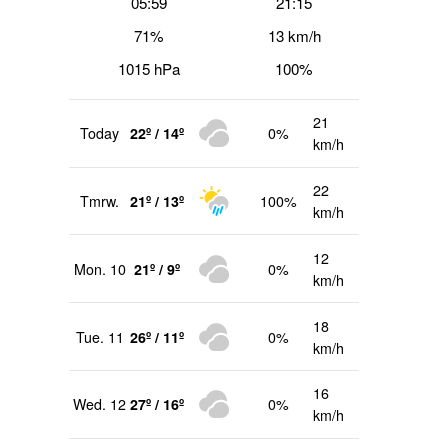
05:59
21:15
71%
13 km/h
1015 hPa
100%
21
Today
22º / 14º
0%
km/h
22
Tmrw.
21º / 13º
100%
km/h
12
Mon. 10
21º / 9º
0%
km/h
18
Tue. 11
26º / 11º
0%
km/h
16
Wed. 12
27º / 16º
0%
km/h