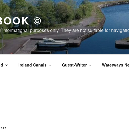
BOOK ©
or informational purposes only. They are not suitable for naviga
nd
Ireland Canals
Guest-Writer
Waterways Ne
20