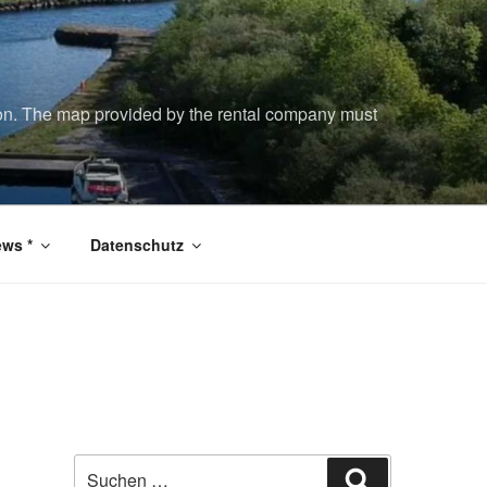
tion. The map provided by the rental company must
ws *
Datenschutz
Suchen
Suchen