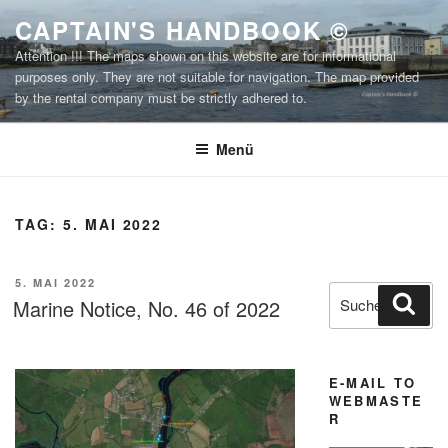
Zum
CAPTAIN'S HANDBOOK ©
Inhalt
Attention !!! The maps shown on this website are for informational
springen
purposes only. They are not suitable for navigation. The map provided
by the rental company must be strictly adhered to.
Menü
TAG:
5. MAI 2022
VERÖFFENTLICHT
5. MAI 2022
Suchen
Suc
AM
Marine Notice, No. 46 of 2022
nach:
E-MAIL TO
WEBMASTE
R