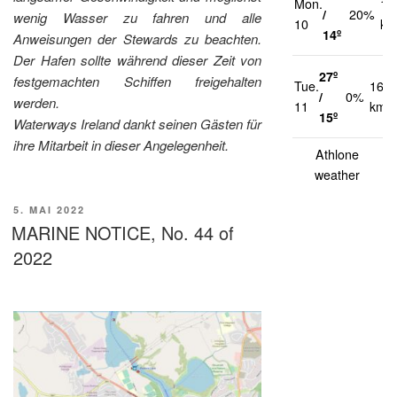
Mon.
10
/
20%
wenig Wasser zu fahren und alle
10
km
14º
Anweisungen der Stewards zu beachten.
Der Hafen sollte während dieser Zeit von
27º
festgemachten Schiffen freigehalten
Tue.
16
/
0%
werden.
11
km/h
15º
Waterways Ireland dankt seinen Gästen für
ihre Mitarbeit in dieser Angelegenheit.
Athlone
weather
VERÖFFENTLICHT
5. MAI 2022
AM
MARINE NOTICE, No. 44 of
2022