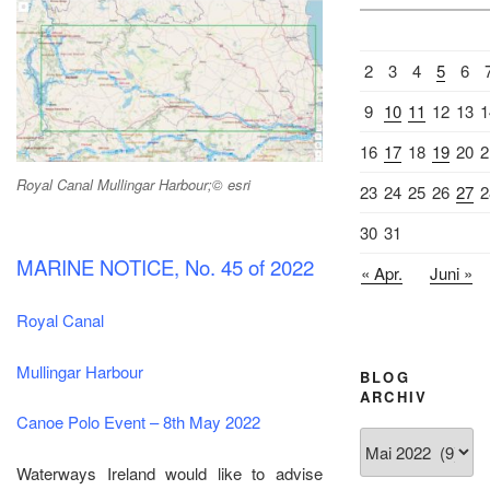
2
3
4
5
6
9
10
11
12
13
1
16
17
18
19
20
2
Royal Canal Mullingar Harbour;© esri
23
24
25
26
27
2
30
31
MARINE NOTICE, No. 45 of 2022
« Apr.
Juni »
Royal Canal
Mullingar Harbour
BLOG
ARCHIV
Canoe Polo Event – 8th May 2022
Blog
Archiv
Waterways Ireland would like to advise