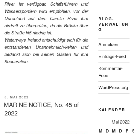
River ist verfügbar. Schiffsführern und
Wassersportlern wird empfohlen, vor der
Durchfahrt auf dem Camlin River ihre
BLOG-
VERWALTUN
airdraft zu überprüfen, da die Brücke über
G
die Straße N5 niedrig ist.
Waterways Ireland entschuldigt sich für die
Anmelden
entstandenen Unannehmlich-keiten und
bedankt sich bei seinen Gästen für ihre
Eintrags-Feed
Kooperation.
Kommentar-
Feed
WordPress.org
VERÖFFENTLICHT
5. MAI 2022
AM
MARINE NOTICE, No. 45 of
KALENDER
2022
Mai 2022
M
D
M
D
F