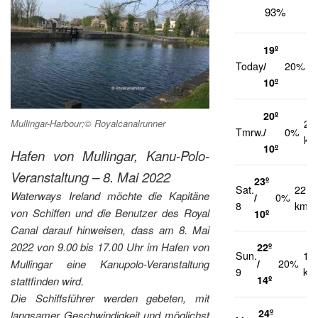
93%
19º
1
Today
/
20%
k
10º
20º
21
Mullingar-Harbour;© Royalcanalrunner
Tmrw.
/
0%
km
10º
Hafen von Mullingar,
Kanu-Polo-
Veranstaltung – 8. Mai 2022
23º
Sat.
22
Waterways Ireland möchte die Kapitäne
/
0%
8
km/h
von Schiffen und die Benutzer des Royal
10º
Canal darauf hinweisen, dass am 8. Mai
2022 von 9.00 bis 17.00 Uhr im Hafen von
22º
Sun.
14
Mullingar eine Kanupolo-Veranstaltung
/
20%
9
km
14º
stattfinden wird.
Die Schiffsführer werden gebeten, mit
24º
langsamer Geschwindigkeit und möglichst