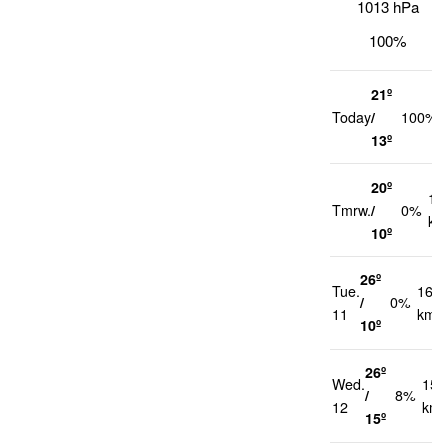
1013 hPa
100%
21º
Today
/
100%
13º
20º
13
Tmrw.
/
0%
km
10º
26º
Tue.
16
/
0%
11
km/h
10º
26º
Wed.
15
/
8%
12
km/
15º