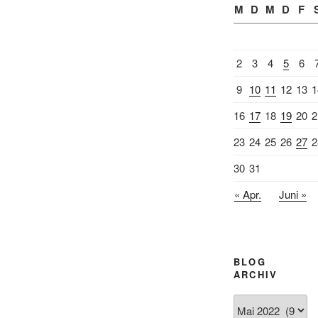
M
D
M
D
F
2
3
4
5
6
9
10
11
12
13
1
16
17
18
19
20
2
23
24
25
26
27
2
30
31
« Apr.
Juni »
BLOG
ARCHIV
Blog