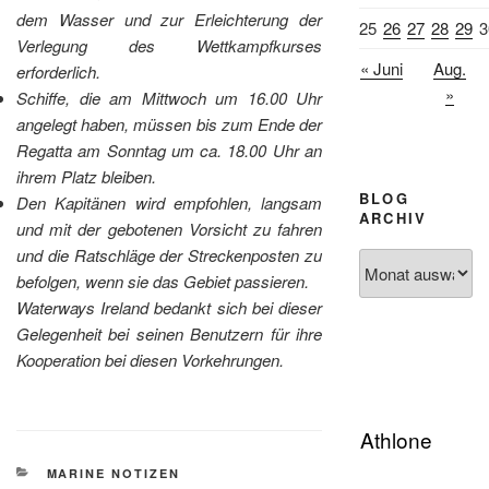
dem Wasser und zur Erleichterung der
25
26
27
28
29
3
Verlegung des Wettkampfkurses
« Juni
Aug.
erforderlich.
»
Schiffe, die am Mittwoch um 16.00 Uhr
angelegt haben, müssen bis zum Ende der
Regatta am Sonntag um ca. 18.00 Uhr an
ihrem Platz bleiben.
BLOG
Den Kapitänen wird empfohlen, langsam
ARCHIV
und mit der gebotenen Vorsicht zu fahren
und die Ratschläge der Streckenposten zu
Blog
befolgen, wenn sie das Gebiet passieren.
Archiv
Waterways Ireland bedankt sich bei dieser
Gelegenheit bei seinen Benutzern für ihre
Kooperation bei diesen Vorkehrungen.
Athlone
KATEGORIEN
MARINE NOTIZEN