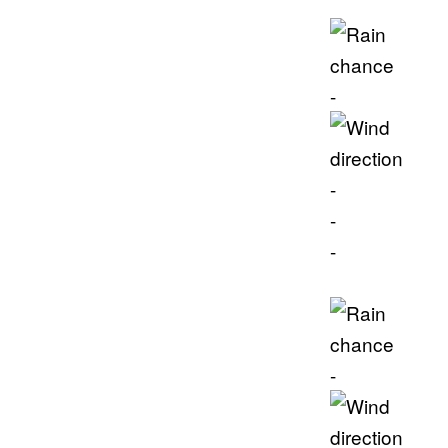
-
-
-
-
-