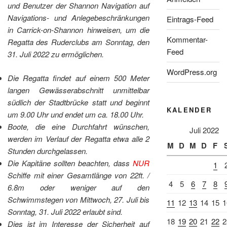
und Benutzer der Shannon Navigation auf
Navigations- und Anlegebeschränkungen
Eintrags-Feed
in Carrick-on-Shannon hinweisen, um die
Kommentar-
Regatta des Ruderclubs am Sonntag, den
Feed
31. Juli 2022 zu ermöglichen.
WordPress.org
Die Regatta findet auf einem 500 Meter
langen Gewässerabschnitt unmittelbar
südlich der Stadtbrücke statt und beginnt
KALENDER
um 9.00 Uhr und endet um ca. 18.00 Uhr.
Boote, die eine Durchfahrt wünschen,
Juli 2022
werden im Verlauf der Regatta etwa alle 2
M
D
M
D
F
Stunden durchgelassen.
Die Kapitäne sollten beachten, dass
NUR
1
Schiffe mit einer Gesamtlänge von 22ft. /
4
5
6
7
8
6.8m oder weniger auf den
Schwimmstegen von Mittwoch, 27. Juli bis
11
12
13
14
15
1
Sonntag, 31. Juli 2022 erlaubt sind.
18
19
20
21
22
2
Dies ist im Interesse der Sicherheit auf