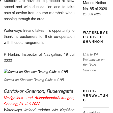
Masters are advised to proceed at slow
Marine Notice
speed and with due caution and to take
No. 85 of 2026
note of advice from course marshals when
25. Juli 2026
passing through the area.
Waterways Ireland takes this opportunity to
WATERLEVE
thank its customers for their co-operation
LS RIVER
SHANNON
with these arrangements.
P Harkin, Inspector of Navigation, 19 Jul
Link to WI
Waterlevels on
2022
the River
Shannon
Carrick on Shannon Rowing Club; © CHB
Carrick-on-Shannon; Ruderregatta
BLOG-
VERWALTUN
Navigations- und Anlegebeschränkungen,
G
Sonntag, 31. Juli 2022
Waterways Ireland möchte alle Kapitäne
Anmelden