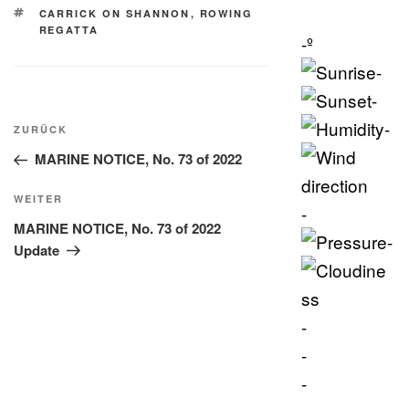
SCHLAGWÖRTER
CARRICK ON SHANNON
,
ROWING
REGATTA
-º
-
-
Beitragsnavigation
-
Vorheriger
ZURÜCK
Beitrag
MARINE NOTICE, No. 73 of 2022
Nächster
WEITER
-
Beitrag
MARINE NOTICE, No. 73 of 2022
-
Update
-
-
-