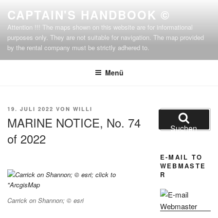
Zum
CAPTAIN'S HANDBOOK ©
Inhalt
Attention !!! The maps shown on this website are for informational
springen
purposes only. They are not suitable for navigation. The map provided
by the rental company must be strictly adhered to.
Menü
VERÖFFENTLICHT
19. JULI 2022
VON
WILLI
Suchen
AM
MARINE NOTICE, No. 74
nach:
Suchen
of 2022
E-MAIL TO
WEBMASTE
R
Carrick on Shannon; © esri